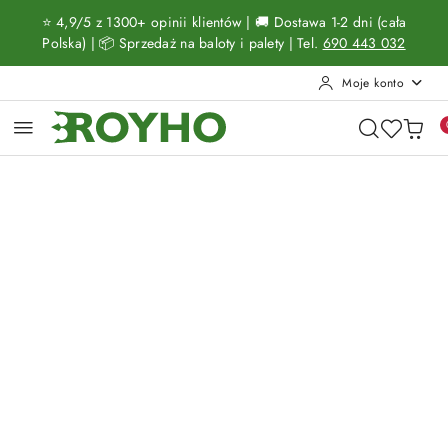
Przejdź do treści głównej
Przejdź do wyszukiwarki
Przejdź do moje konto
Przejdź do menu głównego
Przejdź do opisu produktu
Przejdź do stopki
⭐ 4,9/5 z 1300+ opinii klientów | 🚚 Dostawa 1-2 dni (cała
Polska) | 📦 Sprzedaż na baloty i palety | Tel.
690 443 032
Moje konto