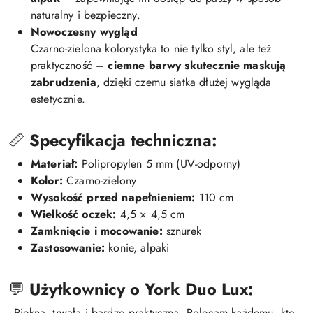
naturalny i bezpieczny.
Nowoczesny wygląd
Czarno-zielona kolorystyka to nie tylko styl, ale też
praktyczność –
ciemne barwy skutecznie maskują
zabrudzenia
, dzięki czemu siatka dłużej wygląda
estetycznie.
📏
Specyfikacja techniczna:
Materiał:
Polipropylen 5 mm (UV-odporny)
Kolor:
Czarno-zielony
Wysokość przed napełnieniem:
110 cm
Wielkość oczek:
4,5 × 4,5 cm
Zamknięcie i mocowanie:
sznurek
Zastosowanie:
konie, alpaki
💬
Użytkownicy o York Duo Lux:
„Piękna, trwała i bardzo praktyczna. Polecam każdemu, kto