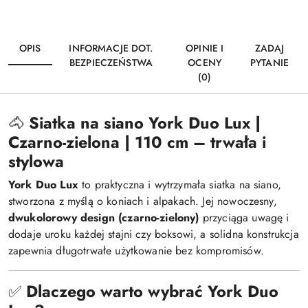
OPIS
INFORMACJE DOT.
OPINIE I
ZADAJ
BEZPIECZEŃSTWA
OCENY
PYTANIE
(0)
🐴
Siatka na siano York Duo Lux |
Czarno-zielona | 110 cm – trwała i
stylowa
York Duo Lux
to praktyczna i wytrzymała siatka na siano,
stworzona z myślą o koniach i alpakach. Jej nowoczesny,
dwukolorowy design (czarno-zielony)
przyciąga uwagę i
dodaje uroku każdej stajni czy boksowi, a solidna konstrukcja
zapewnia długotrwałe użytkowanie bez kompromisów.
✅
Dlaczego warto wybrać York Duo