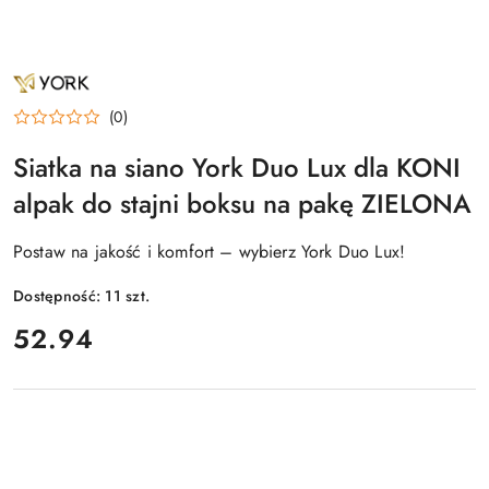
NAZWA
PRODUCENTA:
YORK
(0)
Siatka na siano York Duo Lux dla KONI
alpak do stajni boksu na pakę ZIELONA
Postaw na jakość i komfort – wybierz York Duo Lux!
Dostępność:
11
szt.
cena:
52.94