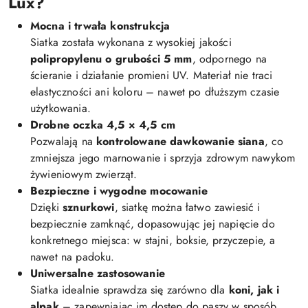
Lux?
Mocna i trwała konstrukcja
Siatka została wykonana z wysokiej jakości
polipropylenu o grubości 5 mm
, odpornego na
ścieranie i działanie promieni UV. Materiał nie traci
elastyczności ani koloru – nawet po dłuższym czasie
użytkowania.
Drobne oczka 4,5 × 4,5 cm
Pozwalają na
kontrolowane dawkowanie siana
, co
zmniejsza jego marnowanie i sprzyja zdrowym nawykom
żywieniowym zwierząt.
Bezpieczne i wygodne mocowanie
Dzięki
sznurkowi
, siatkę można łatwo zawiesić i
bezpiecznie zamknąć, dopasowując jej napięcie do
konkretnego miejsca: w stajni, boksie, przyczepie, a
nawet na padoku.
Uniwersalne zastosowanie
Siatka idealnie sprawdza się zarówno dla
koni, jak i
alpak
– zapewniając im dostęp do paszy w sposób