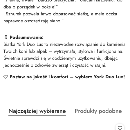
dba o porządek w boksie!”
„Sznurek pozwala łatwo dopasować siatkę, a małe oczka
naprawdę oszczędzają siano.”
🧾
Podsumowanie:
Siatka York Duo Lux to niezawodne rozwiązanie do karmienia
Twoich koni lub alpak – wytrzymała, stylowa i funkcjonalna.
Świetnie sprawdzi się w codziennym użytkowaniu, dbając
jednocześnie o zdrowie zwierząt i czystość w stajni.
🩷
Postaw na jakość i komfort – wybierz York Duo Lux!
Produkty
Produkty
Najczęściej wybierane
Produkty podobne
Pomiń karuzelę produktów
o
o
statusie:
statusie: