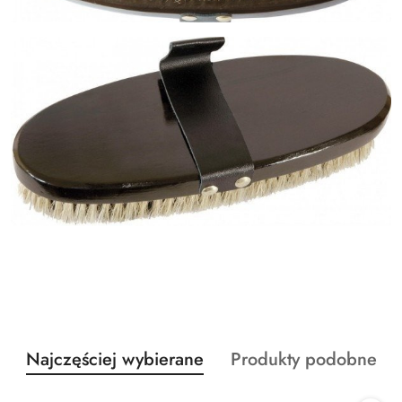
Produkty
Produkty
Najczęściej wybierane
Produkty podobne
Pomiń karuzelę produktów
o
o