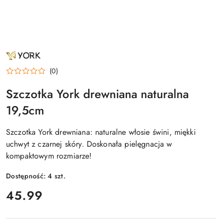
NAZWA
PRODUCENTA:
YORK
(0)
Szczotka York drewniana naturalna
19,5cm
Szczotka York drewniana: naturalne włosie świni, miękki
uchwyt z czarnej skóry. Doskonała pielęgnacja w
kompaktowym rozmiarze!
Dostępność:
4
szt.
cena:
45.99