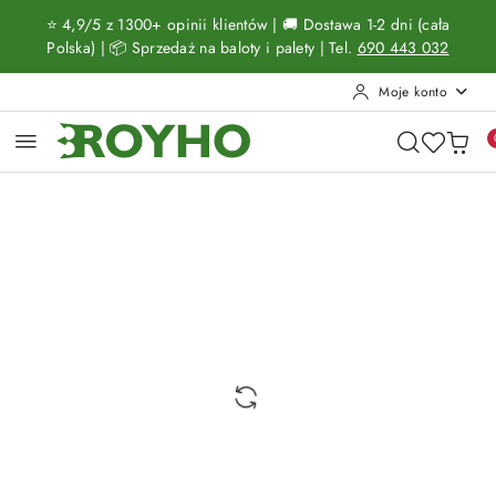
Przejdź do treści głównej
Przejdź do wyszukiwarki
Przejdź do moje konto
Przejdź do menu głównego
Przejdź do opisu produktu
Przejdź do stopki
⭐ 4,9/5 z 1300+ opinii klientów | 🚚 Dostawa 1-2 dni (cała
Polska) | 📦 Sprzedaż na baloty i palety | Tel.
690 443 032
Moje konto