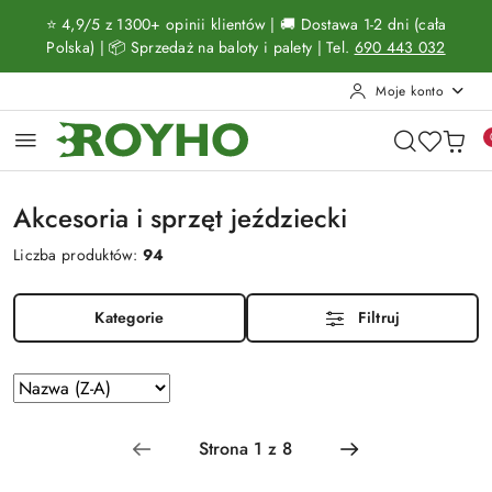
Przejdź do treści głównej
Przejdź do wyszukiwarki
Przejdź do moje konto
Przejdź do menu głównego
Przejdź do stopki
⭐ 4,9/5 z 1300+ opinii klientów | 🚚 Dostawa 1-2 dni (cała
Polska) | 📦 Sprzedaż na baloty i palety | Tel.
690 443 032
Moje konto
Akcesoria i sprzęt jeździecki
Liczba produktów:
94
Kategorie
Filtruj
Zastosowano
Sortuj
według
sortowanie:
Nazwa
(Z-
A).