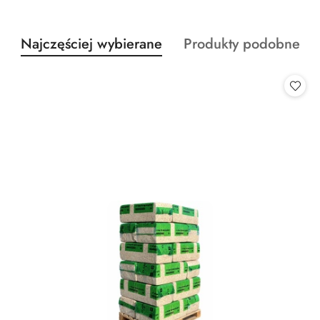
Produkty
Produkty
Najczęściej wybierane
Produkty podobne
Pomiń karuzelę produktów
o
o
statusie:
statusie: