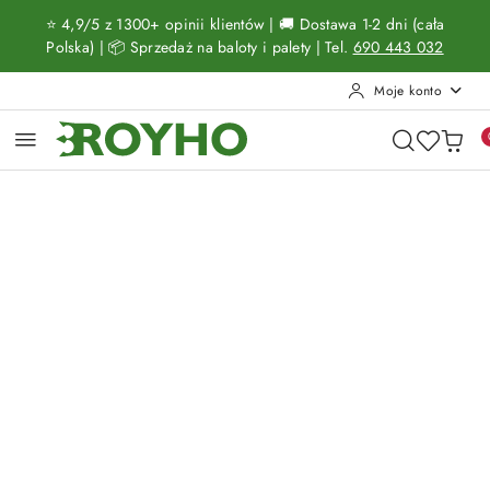
Przejdź do treści głównej
Przejdź do wyszukiwarki
Przejdź do moje konto
Przejdź do menu głównego
Przejdź do opisu produktu
Przejdź do stopki
⭐ 4,9/5 z 1300+ opinii klientów | 🚚 Dostawa 1-2 dni (cała
Polska) | 📦 Sprzedaż na baloty i palety | Tel.
690 443 032
Moje konto