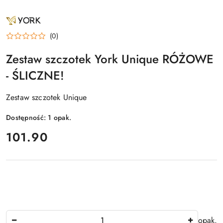
NAZWA
PRODUCENTA:
YORK
(0)
Zestaw szczotek York Unique RÓŻOWE
- ŚLICZNE!
Zestaw szczotek Unique
Dostępność:
1
opak.
cena:
101.90
Ilość
opak.