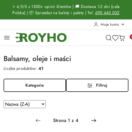
Przejdź do treści głównej
Przejdź do wyszukiwarki
Przejdź do moje konto
Przejdź do menu głównego
Przejdź do stopki
⭐ 4,9/5 z 1300+ opinii klientów | 🚚 Dostawa 1-2 dni (cała
Polska) | 📦 Sprzedaż na baloty i palety | Tel.
690 443 032
Moje konto
Balsamy, oleje i maści
Liczba produktów:
41
Kategorie
Filtruj
Zastosowano
Sortuj
według
sortowanie:
Nazwa
(Z-
A).