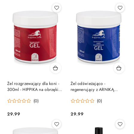
Żel rozgrzewający dla koni -
Żel odświeżająco -
300ml - HIPPIKA na obrzękii
regenerujący z ARNIKĄ
regenerację
300ml - HIPPIKA -
(0)
(0)
REGENERUJE
29.99
29.99
Cena:
Cena: