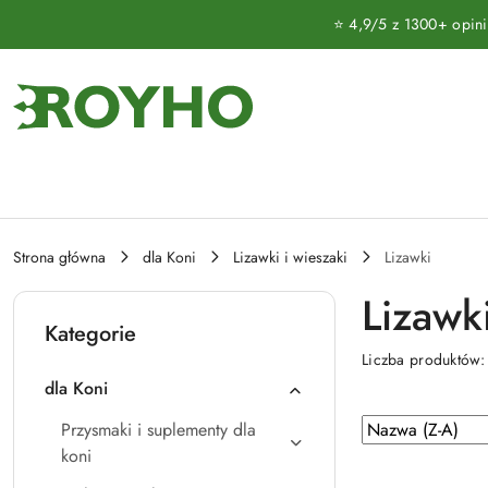
Przejdź do treści głównej
Przejdź do wyszukiwarki
Przejdź do moje konto
Przejdź do menu głównego
Przejdź do stopki
⭐ 4,9/5 z 1300+ opinii 
Strona główna
dla Koni
Lizawki i wieszaki
Lizawki
Lizawk
Kategorie
Liczba produktów
dla Koni
Zastosowano
Sortuj
Przysmaki i suplementy dla
według
sortowanie:
koni
Nazwa