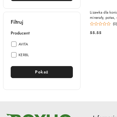
PRO
Lizawka dla koni
minerały, potas, 
Filtruj
(0
55.55
Producent
Cena:
Producent:
AVITA
Producent:
KERBL
Pokaż