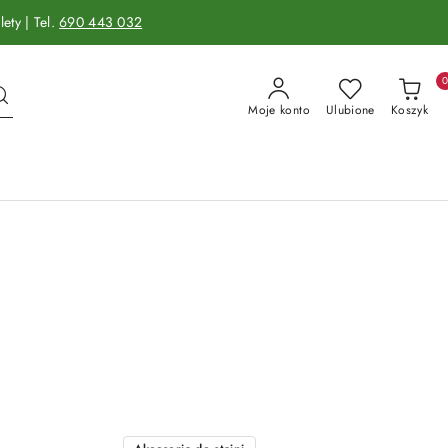
ety | Tel.
690 443 032
Moje konto
Ulubione
Koszyk