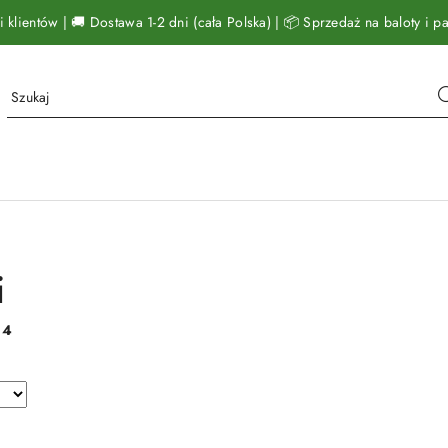
klientów | 🚚 Dostawa 1-2 dni (cała Polska) | 📦 Sprzedaż na baloty i pal
i
:
4