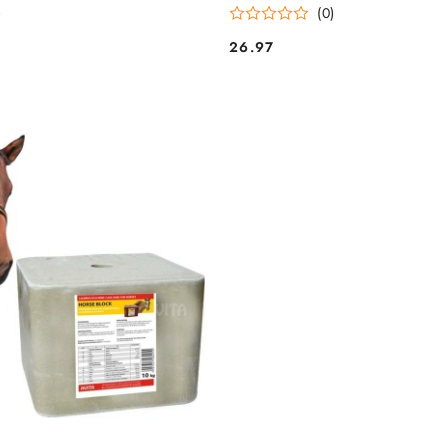
)
(0)
26.97
Cena: