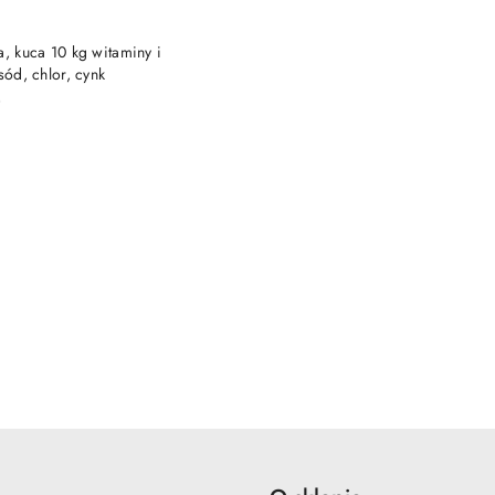
DUKT NIEDOSTĘPNY
a, kuca 10 kg witaminy i
sód, chlor, cynk
)