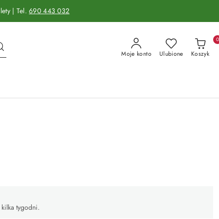
ety | Tel.
690 443 032
Moje konto
Ulubione
Koszyk
kilka tygodni.