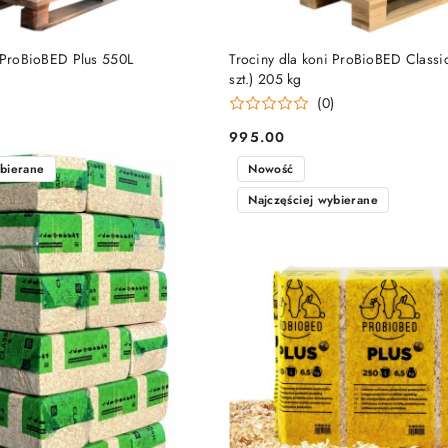
DO KOSZYKA
DO KOSZYKA
i ProBioBED Plus 550L
Trociny dla koni ProBioBED Classic
szt.) 205 kg
)
(0)
995.00
Cena:
ybierane
Nowość
Najczęściej wybierane