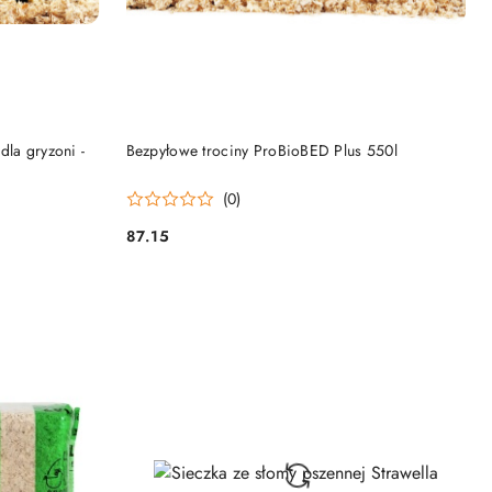
DO KOSZYKA
dla gryzoni -
Bezpyłowe trociny ProBioBED Plus 550l
(0)
87.15
Cena: