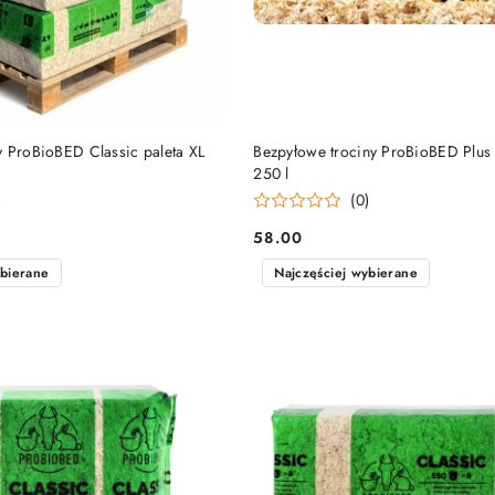
DO KOSZYKA
DO KOSZYKA
y ProBioBED Classic paleta XL
Bezpyłowe trociny ProBioBED Plus 
250 l
)
(0)
58.00
Cena:
ybierane
Najczęściej wybierane