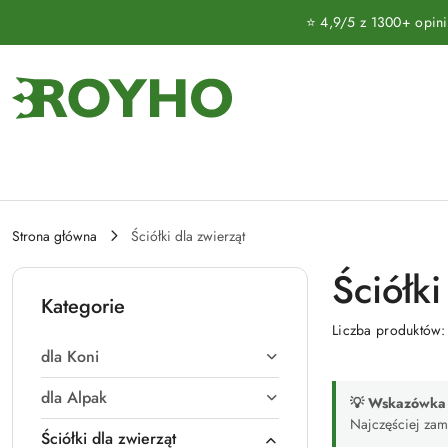
Przejdź do treści głównej
Przejdź do wyszukiwarki
Przejdź do moje konto
Przejdź do menu głównego
Przejdź do stopki
⭐ 4,9/5 z 1300+ opinii 
Strona główna
Ściółki dla zwierząt
Ściółki
Kategorie
Liczba produktów
dla Koni
dla Alpak
💡 Wskazówka d
Najczęściej zam
Ściółki dla zwierząt