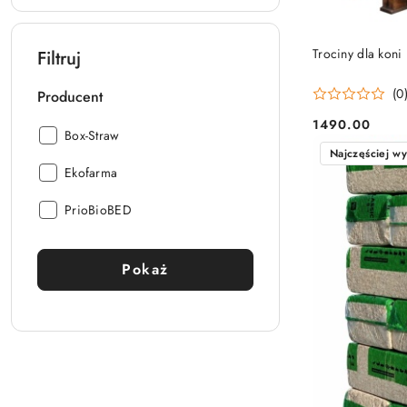
Trociny dla kon
Filtruj
(0
Producent
1490.00
Cena:
Producent:
Box-Straw
Najczęściej w
Producent:
Ekofarma
Producent:
PrioBioBED
Pokaż