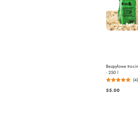
Bezpyłowe troci
- 250 l
(4
55.00
Cena: