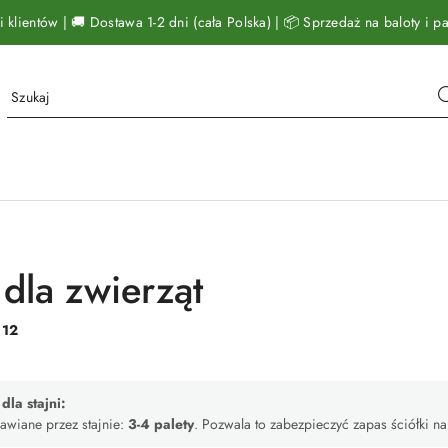
klientów | 🚚 Dostawa 1-2 dni (cała Polska) | 📦 Sprzedaż na baloty i pal
 dla zwierząt
:
12
la stajni:
awiane przez stajnie:
3-4 palety
. Pozwala to zabezpieczyć zapas ściółki na 