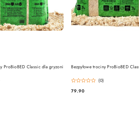
DO KOSZYKA
DO KOSZYKA
ny ProBioBED Classic dla gryzoni
Bezpyłowe trociny ProBioBED Clas
)
(0)
79.90
Cena: