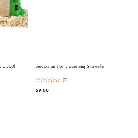
PRODUKT NIEDOSTĘPNY
sic 550l
Sieczka ze słomy pszennej Strawella
(0)
69.00
Cena: