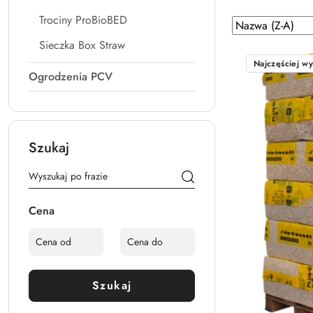
Trociny ProBioBED
Zastosowano
Sortuj
według
sortowanie:
Sieczka Box Straw
Nazwa
Najczęściej w
(Z-
Ogrodzenia PCV
A).
Szukaj
Cena
Szukaj