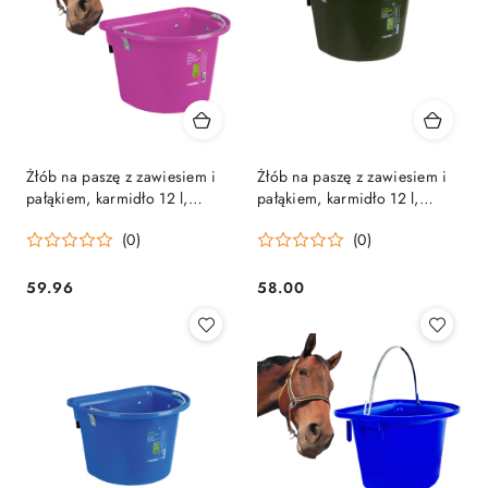
Żłób na paszę z zawiesiem i
Żłób na paszę z zawiesiem i
pałąkiem, karmidło 12 l,
pałąkiem, karmidło 12 l,
PIĘKNE RÓŻOWE Kerbl
oliwkowe Kerbl
(0)
(0)
59.96
58.00
Cena:
Cena: