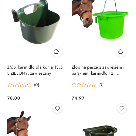
Żłób, karmidło dla konia 13,5
Żłób na paszę z zawiesiem i
L ZIELONY, zawieszany
pałąkiem, karmidło 12 l,
zielony York
(0)
(0)
78.00
74.97
Cena:
Cena: