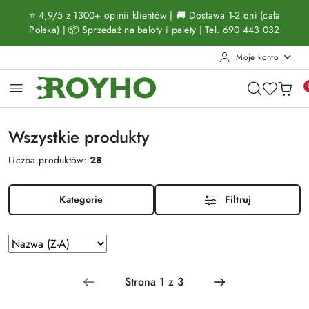
Przejdź do treści głównej
Przejdź do wyszukiwarki
Przejdź do moje konto
Przejdź do menu głównego
Przejdź do stopki
⭐ 4,9/5 z 1300+ opinii klientów | 🚚 Dostawa 1-2 dni (cała
Polska) | 📦 Sprzedaż na baloty i palety | Tel.
690 443 032
Moje konto
Wszystkie produkty
Liczba produktów:
28
Kategorie
Filtruj
Zastosowano
Sortuj
według
sortowanie:
Nazwa
(Z-
A).