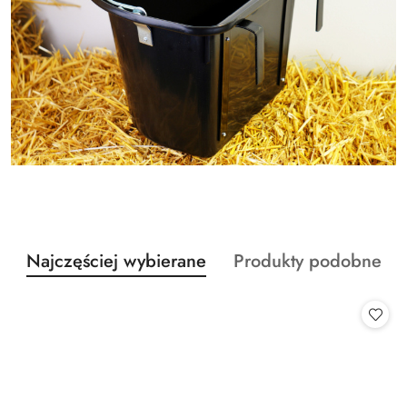
Produkty
Produkty
Najczęściej wybierane
Produkty podobne
Pomiń karuzelę produktów
o
o
statusie:
statusie: