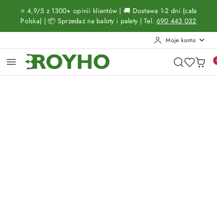
Przejdź do treści głównej
Przejdź do wyszukiwarki
Przejdź do moje konto
Przejdź do menu głównego
Przejdź do opisu produktu
Przejdź do stopki
⭐ 4,9/5 z 1300+ opinii klientów | 🚚 Dostawa 1-2 dni (cała
Polska) | 📦 Sprzedaż na baloty i palety | Tel.
690 443 032
Moje konto