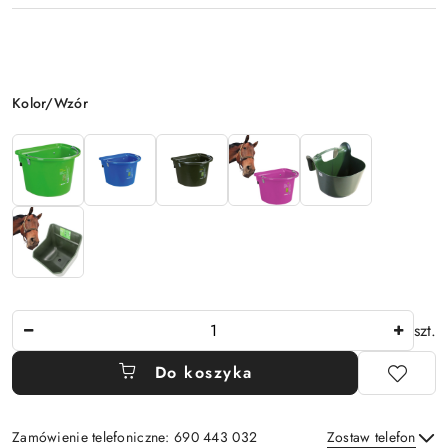
Wariant
Kolor/Wzór
Ilość
szt.
Do koszyka
Zamówienie telefoniczne: 690 443 032
Zostaw telefon