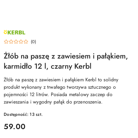
NAZWA
PRODUCENTA:
KERBL
(0)
Żłób na paszę z zawiesiem i pałąkiem,
karmidło 12 l, czarny Kerbl
Żłób na paszę z zawiesiem i pałąkiem Kerbl to solidny
produkt wykonany z trwałego tworzywa sztucznego o
pojemności 12 litrów. Posiada metalowy zaczep do
zawieszania i wygodny pałąk do przenoszenia.
Dostępność:
13
szt.
cena:
59.00