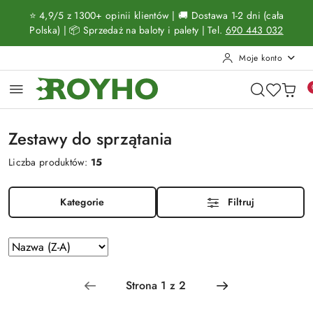
Przejdź do treści głównej
Przejdź do wyszukiwarki
Przejdź do moje konto
Przejdź do menu głównego
Przejdź do stopki
⭐ 4,9/5 z 1300+ opinii klientów | 🚚 Dostawa 1-2 dni (cała
Polska) | 📦 Sprzedaż na baloty i palety | Tel.
690 443 032
Moje konto
Zestawy do sprzątania
Liczba produktów:
15
Kategorie
Filtruj
Zastosowano
Sortuj
według
sortowanie:
Nazwa
(Z-
A).