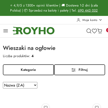
Przejdź do treści głównej
Przejdź do wyszukiwarki
Przejdź do moje konto
Przejdź do menu głównego
Przejdź do stopki
⭐ 4,9/5 z 1300+ opinii klientów | 🚚 Dostawa 1-2 dni (cała
Polska) | 📦 Sprzedaż na baloty i palety | Tel.
690 443 032
Moje konto
Wieszaki na ogłowie
Liczba produktów:
4
Kategorie
Filtruj
Zastosowano
Sortuj
według
sortowanie:
Nazwa
(Z-
A).