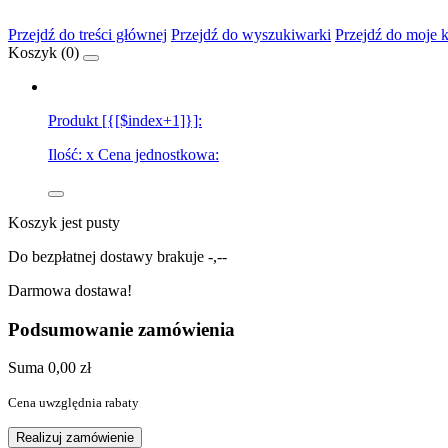
Przejdź do treści głównej
Przejdź do wyszukiwarki
Przejdź do moje 
Koszyk (
0
)
Produkt [{[$index+1]}]:
Ilość:
x
Cena jednostkowa:
Koszyk jest pusty
Do bezpłatnej dostawy brakuje
-,--
Darmowa dostawa!
Podsumowanie zamówienia
Suma
0,00 zł
Cena uwzględnia rabaty
Realizuj zamówienie