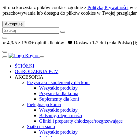
Strona korzysta z plików cookies zgodnie z
Polityką Prywatności
w ce
przechowywania lub dostępu do plików cookies w Twojej przeglądar
Akceptuję
⭐ 4,9/5 z 1300+ opinii klientów | 🚚 Dostawa 1-2 dni (cała Polska) | 
ŚCIÓŁKI
OGRODZENIA PCV
AKCESORIA
Przysmaki i suplementy dla koni
Wszystkie produkty
Przysmaki dla konia
Suplementy dla koni
Pielęgnacja konia
Wszystkie produkty
Balsamy, oleje i maści
Glinki i preparaty chłodzące/rozgrzewające
Siatki na siano
Wszystkie produkty