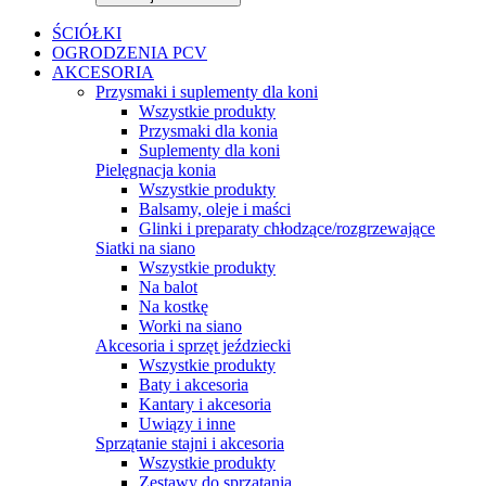
ŚCIÓŁKI
OGRODZENIA PCV
AKCESORIA
Przysmaki i suplementy dla koni
Wszystkie produkty
Przysmaki dla konia
Suplementy dla koni
Pielęgnacja konia
Wszystkie produkty
Balsamy, oleje i maści
Glinki i preparaty chłodzące/rozgrzewające
Siatki na siano
Wszystkie produkty
Na balot
Na kostkę
Worki na siano
Akcesoria i sprzęt jeździecki
Wszystkie produkty
Baty i akcesoria
Kantary i akcesoria
Uwiązy i inne
Sprzątanie stajni i akcesoria
Wszystkie produkty
Zestawy do sprzątania