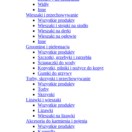
Widły
Inne
Wieszaki i przechowywanie
Wszystkie produkty
Wieszaki i stojaki na siodło
Wieszaki na derki
Wieszaki na ogłowie
Inne
Grooming i pielęgnacja
Wszystkie produkty
Szczotki, grzebyki i zgrzebła
Ściągaczki do wody
Kopystki, pilniki i nożyce do kopyt
Gumki do grzywy
Torby, skrzynki i przechowywanie
Wszystkie produkty
Torby
Skrzynki
Lizawki i wieszaki
Wszystkie produkty
Lizawki
Wieszaki na lizawki
Akcesoria do karmienia i pojenia
Wszystkie produkty
Karmidła