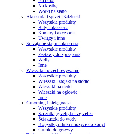
Na balot
Na kostkę
Worki na siano
Akcesoria i sprzęt jeździecki
Wszystkie produkty
Baty i akcesoria
Kantary i akcesoria
Uwiązy i inne
Sprzątanie stajni i akcesoria
Wszystkie produkty
Zestawy do sprzątania
Widły
Inne
Wieszaki i przechowywanie
Wszystkie produkty
Wieszaki i stojaki na siodło
Wieszaki na derki
Wieszaki na ogłowie
Inne
Grooming i pielęgnacja
Wszystkie produkty
Szczotki, grzebyki i zgrzebła
Ściągaczki do wody
Kopystki, pilniki i nożyce do kopyt
Gumki do grzywy