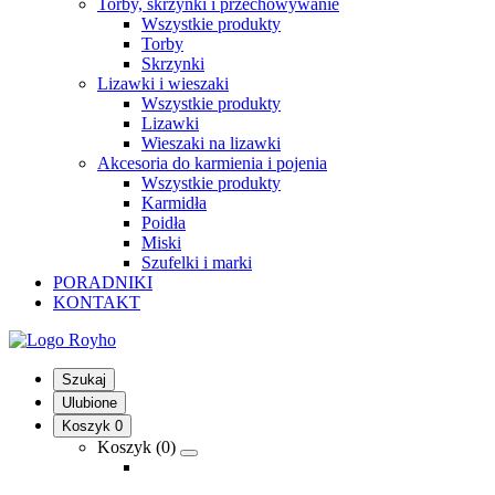
Torby, skrzynki i przechowywanie
Wszystkie produkty
Torby
Skrzynki
Lizawki i wieszaki
Wszystkie produkty
Lizawki
Wieszaki na lizawki
Akcesoria do karmienia i pojenia
Wszystkie produkty
Karmidła
Poidła
Miski
Szufelki i marki
PORADNIKI
KONTAKT
Szukaj
Ulubione
Koszyk
0
Koszyk (
0
)