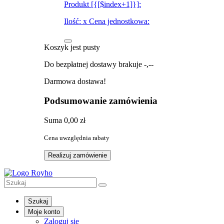
Produkt [{[$index+1]}]:
Ilość:
x
Cena jednostkowa:
Koszyk jest pusty
Do bezpłatnej dostawy brakuje
-,--
Darmowa dostawa!
Podsumowanie zamówienia
Suma
0,00 zł
Cena uwzględnia rabaty
Realizuj zamówienie
Szukaj
Moje konto
Zaloguj się