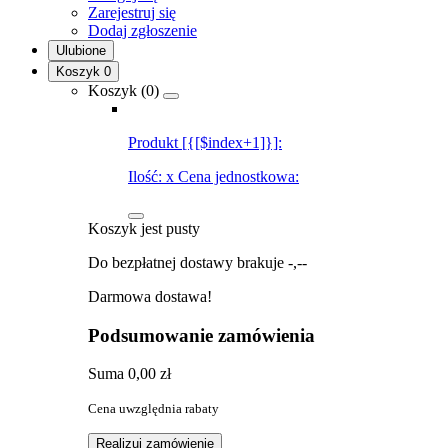
Zarejestruj się
Dodaj zgłoszenie
Ulubione
Koszyk
0
Koszyk (
0
)
Produkt [{[$index+1]}]:
Ilość:
x
Cena jednostkowa:
Koszyk jest pusty
Do bezpłatnej dostawy brakuje
-,--
Darmowa dostawa!
Podsumowanie zamówienia
Suma
0,00 zł
Cena uwzględnia rabaty
Realizuj zamówienie