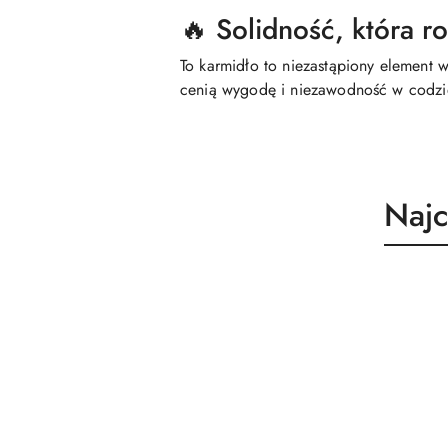
🔥 Solidność, która r
To karmidło to niezastąpiony element 
cenią wygodę i niezawodność w codzi
Prod
Najc
Pomiń karuzelę produktów
o
statu