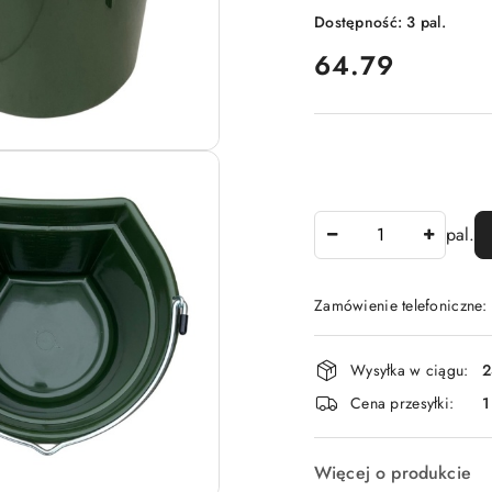
Dostępność:
3
pal.
cena:
64.79
Ilość
pal.
Zamówienie telefoniczne
Dostępność
Wysyłka w ciągu:
2
i
Cena przesyłki:
1
dostawa
Więcej o produkcie