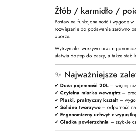
Żłób / karmidło / po
Postaw na funkcjonalność i wygodę w 
rozwiązanie do podawania zarówno pasz
oborze.
Wytrzymałe tworzywo oraz ergonomiczny
ułatwia dostęp do paszy, a także stabil
✨ Najważniejsze zale
✔
Duża pojemność 20L
– więcej niż
✔
Czytelna miarka wewnątrz
– prec
✔
Płaski, praktyczny kształt
– wygod
✔
Solidne tworzywo
– odporność na 
✔
Ergonomiczny uchwyt z wypustk
✔
Gładka powierzchnia
– szybkie cz