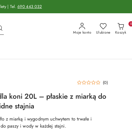
ety | Tel.
690 443 032
Moje konto
Ulubione
Koszyk
(0)
dla koni 20L – płaskie z miarką do
dne stajnia
dło z miarką i wygodnym uchwytem to trwałe i
do paszy i wody w każdej stajni.