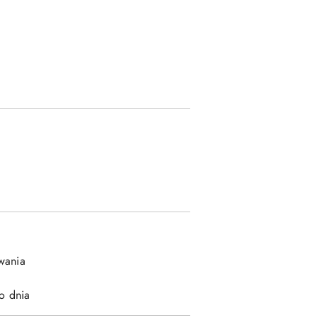
uwania
o dnia