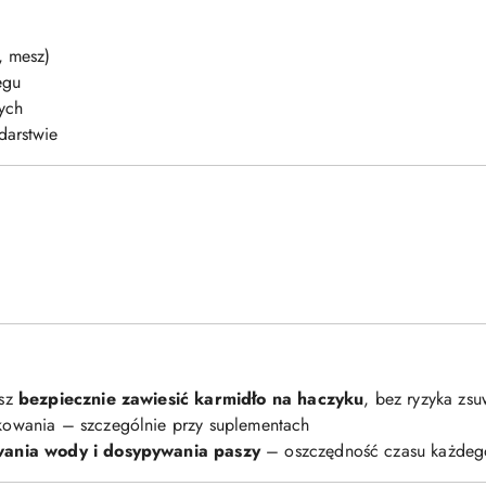
, mesz)
egu
ych
darstwie
esz
bezpiecznie zawiesić karmidło na haczyku
, bez ryzyka zs
owania – szczególnie przy suplementach
wania wody i dosypywania paszy
– oszczędność czasu każdeg