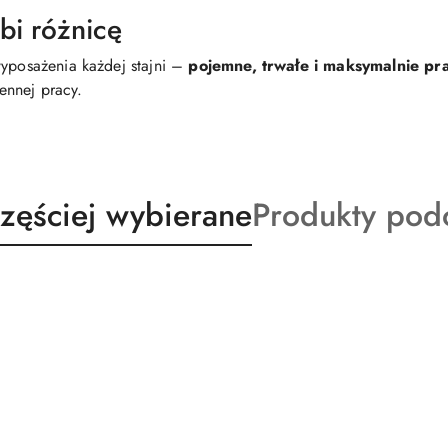
obi różnicę
wyposażenia każdej stajni –
pojemne, trwałe i maksymalnie pr
ennej pracy.
ukty
Produkty
zęściej wybierane
Produkty pod
o
sie:
statusie: