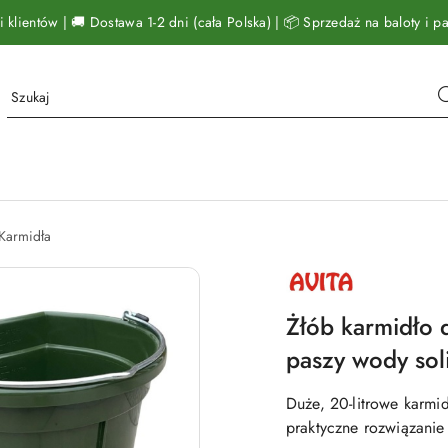
klientów | 🚚 Dostawa 1-2 dni (cała Polska) | 📦 Sprzedaż na baloty i pal
Karmidła
NAZWA
PRODUCENTA:
AVITA
Żłób karmidło 
paszy wody soli
Duże, 20-litrowe karmi
praktyczne rozwiązanie 