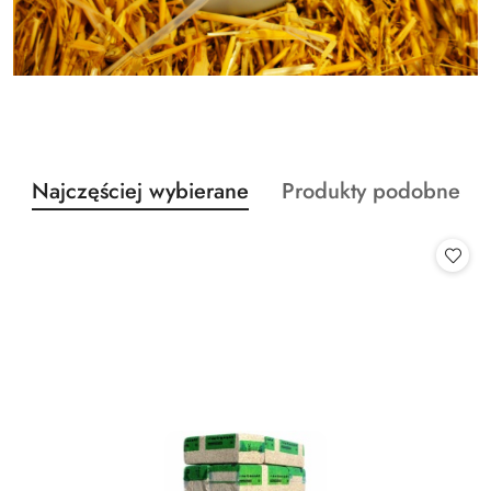
Produkty
Produkty
Najczęściej wybierane
Produkty podobne
Pomiń karuzelę produktów
o
o
statusie:
statusie: