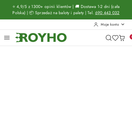
Przejdź do treści głównej
Przejdź do wyszukiwarki
Przejdź do moje konto
Przejdź do menu głównego
Przejdź do opisu produktu
Przejdź do stopki
⭐ 4,9/5 z 1300+ opinii klientów | 🚚 Dostawa 1-2 dni (cała
Polska) | 📦 Sprzedaż na baloty i palety | Tel.
690 443 032
Moje konto