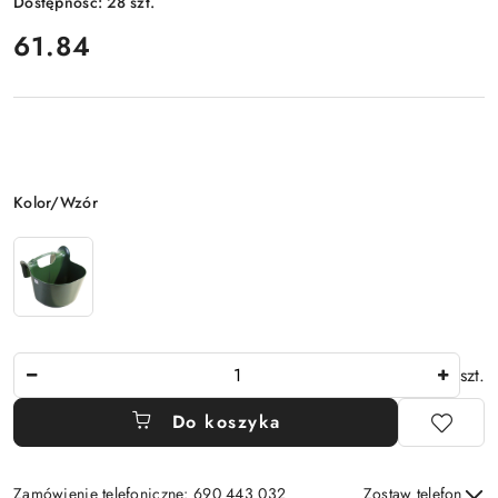
Dostępność:
28
szt.
cena:
61.84
Wariant
Kolor/Wzór
Ilość
szt.
Do koszyka
Zamówienie telefoniczne: 690 443 032
Zostaw telefon