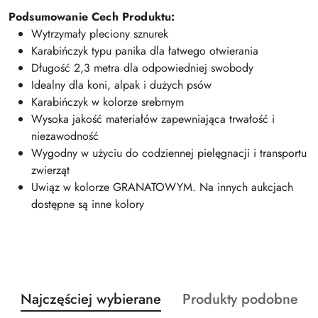
Podsumowanie Cech Produktu:
Wytrzymały pleciony sznurek
Karabińczyk typu panika dla łatwego otwierania
Długość 2,3 metra dla odpowiedniej swobody
Idealny dla koni, alpak i dużych psów
Karabińczyk w kolorze srebrnym
Wysoka jakość materiałów zapewniająca trwałość i
niezawodność
Wygodny w użyciu do codziennej pielęgnacji i transportu
zwierząt
Uwiąz w kolorze GRANATOWYM. Na innych aukcjach
dostępne są inne kolory
Produkty
Produkty
Najczęściej wybierane
Produkty podobne
Pomiń karuzelę produktów
o
o