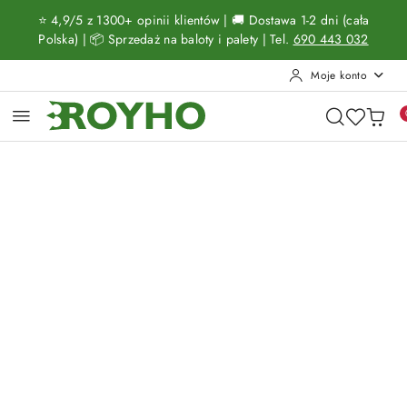
Przejdź do treści głównej
Przejdź do wyszukiwarki
Przejdź do moje konto
Przejdź do menu głównego
Przejdź do opisu produktu
Przejdź do stopki
⭐ 4,9/5 z 1300+ opinii klientów | 🚚 Dostawa 1-2 dni (cała
Polska) | 📦 Sprzedaż na baloty i palety | Tel.
690 443 032
Moje konto