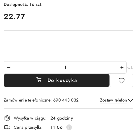
Dostępność:
16
szt.
cena:
22.77
Ilość
szt.
Do koszyka
Zamówienie telefoniczne: 690 443 032
Zostaw telefon
Dostępność
Wysyłka w ciągu:
24 godziny
i
Wyślij
Cena przesyłki:
11.06
dostawa