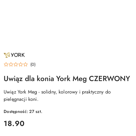
NAZWA
PRODUCENTA:
YORK
(0)
Uwiąz dla konia York Meg CZERWONY
Uwiąz York Meg - solidny, kolorowy i praktyczny do
pielęgnacji koni.
Dostępność:
27
szt.
cena:
18.90