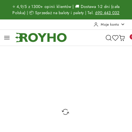
Przejdź do treści głównej
Przejdź do wyszukiwarki
Przejdź do moje konto
Przejdź do menu głównego
Przejdź do opisu produktu
Przejdź do stopki
⭐ 4,9/5 z 1300+ opinii klientów | 🚚 Dostawa 1-2 dni (cała
Polska) | 📦 Sprzedaż na baloty i palety | Tel.
690 443 032
Moje konto