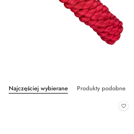
Produkty
Produkty
Najczęściej wybierane
Produkty podobne
Pomiń karuzelę produktów
o
o
statusie:
statusie: