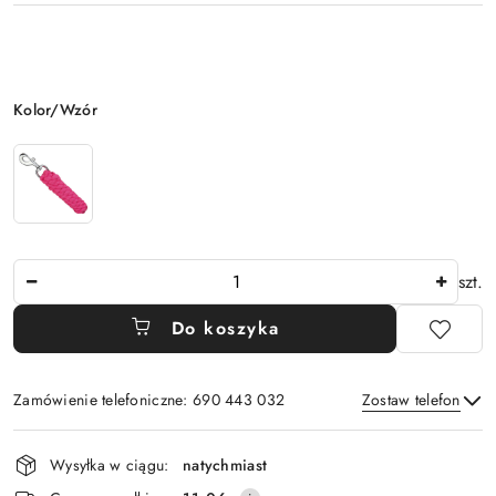
Wariant
Kolor/Wzór
Ilość
szt.
Do koszyka
Zamówienie telefoniczne: 690 443 032
Zostaw telefon
Dostępność
Wysyłka w ciągu:
natychmiast
i