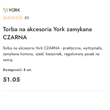
NAZWA
PRODUCENTA:
YORK
(0)
Torba na akcesoria York zamykana
CZARNA
Torba na akcesoria York CZARNA - praktyczna, wytrzymała,
zamykana komora, sześć kieszonek, regulowany pasek na
ramię.
Dostępność:
8
szt.
cena:
51.05