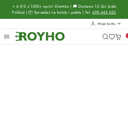
Przejdź do treści głównej
Przejdź do wyszukiwarki
Przejdź do moje konto
Przejdź do menu głównego
Przejdź do opisu produktu
Przejdź do stopki
⭐ 4,9/5 z 1300+ opinii klientów | 🚚 Dostawa 1-2 dni (cała
Polska) | 📦 Sprzedaż na baloty i palety | Tel.
690 443 032
Moje konto