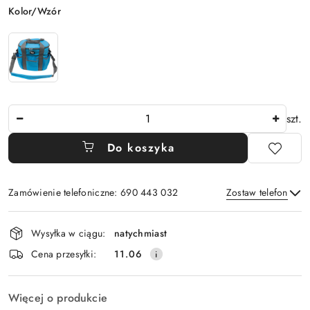
Wariant
Kolor/Wzór
Ilość
szt.
Do koszyka
Zamówienie telefoniczne: 690 443 032
Zostaw telefon
Dostępność
Wysyłka w ciągu:
natychmiast
i
Wyślij
Cena przesyłki:
11.06
dostawa
Więcej o produkcie