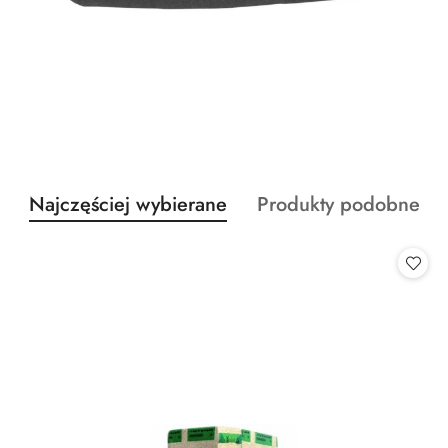
Produkty
Produkty
Najczęściej wybierane
Produkty podobne
Pomiń karuzelę produktów
o
o
statusie:
statusie: