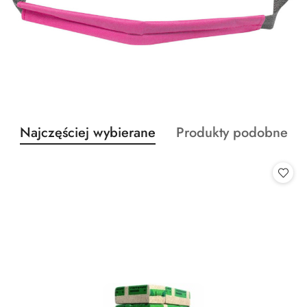
Produkty
Produkty
Najczęściej wybierane
Produkty podobne
Pomiń karuzelę produktów
o
o
statusie:
statusie: