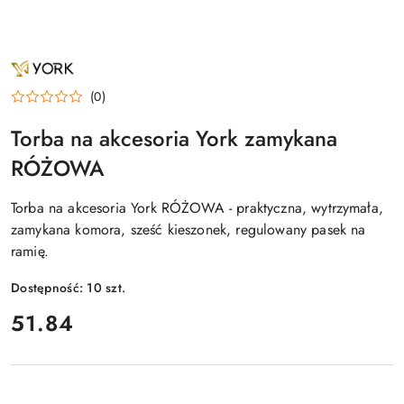
NAZWA
PRODUCENTA:
YORK
(0)
Torba na akcesoria York zamykana
RÓŻOWA
Torba na akcesoria York RÓŻOWA - praktyczna, wytrzymała,
zamykana komora, sześć kieszonek, regulowany pasek na
ramię.
Dostępność:
10
szt.
cena:
51.84