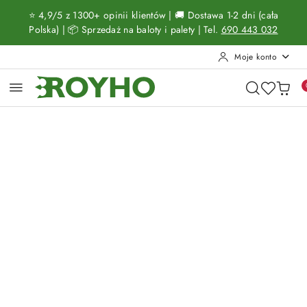
Przejdź do treści głównej
Przejdź do wyszukiwarki
Przejdź do moje konto
Przejdź do menu głównego
Przejdź do opisu produktu
Przejdź do stopki
⭐ 4,9/5 z 1300+ opinii klientów | 🚚 Dostawa 1-2 dni (cała
Polska) | 📦 Sprzedaż na baloty i palety | Tel.
690 443 032
Moje konto