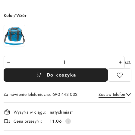
Wariant
Kolor/Wzór
Ilość
szt.
Do koszyka
Zamówienie telefoniczne: 690 443 032
Zostaw telefon
Dostępność
Wysyłka w ciągu:
natychmiast
i
Wyślij
Cena przesyłki:
11.06
dostawa