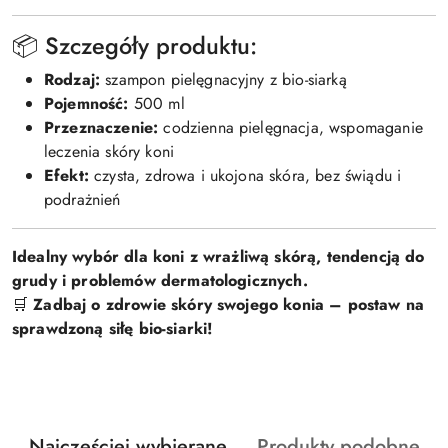
📦 Szczegóły produktu:
Rodzaj:
szampon pielęgnacyjny z bio-siarką
Pojemność:
500 ml
Przeznaczenie:
codzienna pielęgnacja, wspomaganie
leczenia skóry koni
Efekt:
czysta, zdrowa i ukojona skóra, bez świądu i
podrażnień
Idealny wybór dla koni z wrażliwą skórą, tendencją do
grudy i problemów dermatologicznych.
🛒
Zadbaj o zdrowie skóry swojego konia – postaw na
sprawdzoną siłę bio-siarki!
Produkty
Produkty
Najczęściej wybierane
Produkty podobne