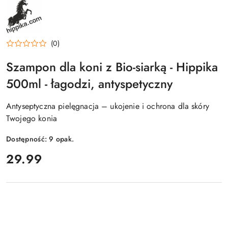
NAZWA
PRODUCENTA:
HIPPIKA
(0)
Szampon dla koni z Bio-siarką - Hippika
500ml - łagodzi, antyspetyczny
Antyseptyczna pielęgnacja – ukojenie i ochrona dla skóry
Twojego konia
Dostępność:
9
opak.
cena:
29.99