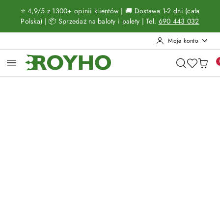
Przejdź do treści głównej
Przejdź do wyszukiwarki
Przejdź do moje konto
Przejdź do menu głównego
Przejdź do opisu produktu
Przejdź do stopki
⭐ 4,9/5 z 1300+ opinii klientów | 🚚 Dostawa 1-2 dni (cała
Polska) | 📦 Sprzedaż na baloty i palety | Tel.
690 443 032
Moje konto