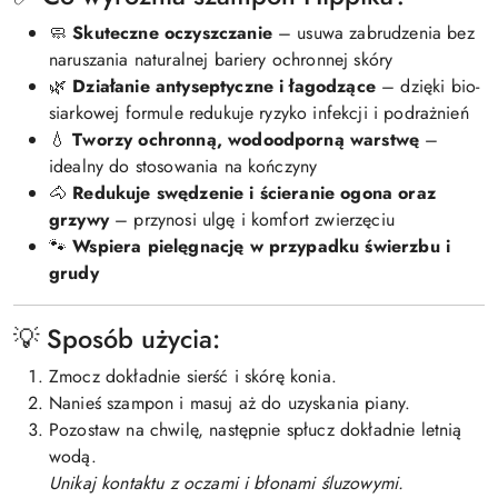
🧼
Skuteczne oczyszczanie
– usuwa zabrudzenia bez
naruszania naturalnej bariery ochronnej skóry
🌿
Działanie antyseptyczne i łagodzące
– dzięki bio-
siarkowej formule redukuje ryzyko infekcji i podrażnień
💧
Tworzy ochronną, wodoodporną warstwę
–
idealny do stosowania na kończyny
🐴
Redukuje swędzenie i ścieranie ogona oraz
grzywy
– przynosi ulgę i komfort zwierzęciu
🐾
Wspiera pielęgnację w przypadku świerzbu i
grudy
💡 Sposób użycia:
Zmocz dokładnie sierść i skórę konia.
Nanieś szampon i masuj aż do uzyskania piany.
Pozostaw na chwilę, następnie spłucz dokładnie letnią
wodą.
Unikaj kontaktu z oczami i błonami śluzowymi.