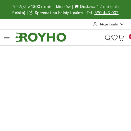
Przejdź do treści głównej
Przejdź do wyszukiwarki
Przejdź do moje konto
Przejdź do menu głównego
Przejdź do opisu produktu
Przejdź do stopki
⭐ 4,9/5 z 1300+ opinii klientów | 🚚 Dostawa 1-2 dni (cała
Polska) | 📦 Sprzedaż na baloty i palety | Tel.
690 443 032
Moje konto