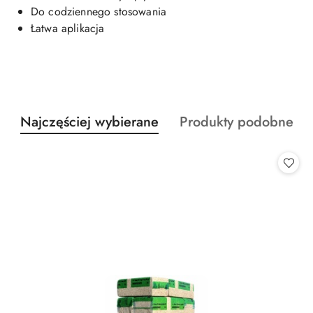
Do codziennego stosowania
Łatwa aplikacja
Produkty
Produkty
Najczęściej wybierane
Produkty podobne
Pomiń karuzelę produktów
o
o
statusie:
statusie: