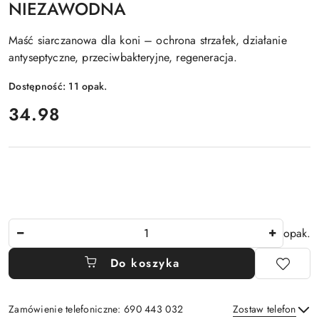
NIEZAWODNA
Maść siarczanowa dla koni – ochrona strzałek, działanie
antyseptyczne, przeciwbakteryjne, regeneracja.
Dostępność:
11
opak.
cena:
34.98
Ilość
opak.
Do koszyka
Zamówienie telefoniczne: 690 443 032
Zostaw telefon