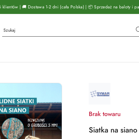
klientów | 🚚 Dostawa 1-2 dni (cała Polska) | 📦 Sprzedaż na baloty i pal
NAZWA
PRODUCENTA:
SYMAR
Brak towaru
Siatka na sian