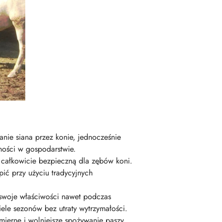
nie siana przez konie, jednocześnie
ności w gospodarstwie.
ą całkowicie bezpieczną dla zębów koni.
ić przy użyciu tradycyjnych
swoje właściwości nawet podczas
ele sezonów bez utraty wytrzymałości.
mierne i wolniejsze spożywanie paszy.