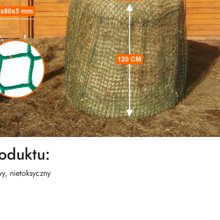
oduktu:
y, nietoksyczny