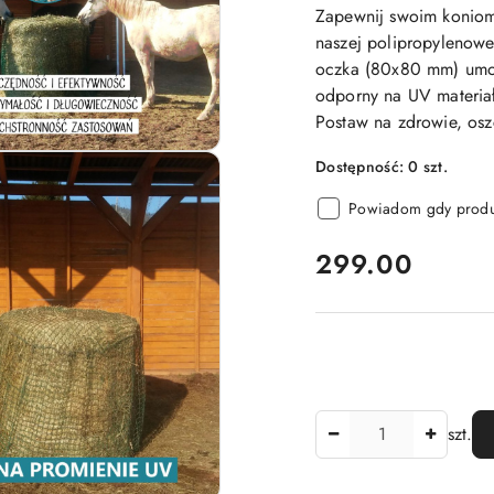
Zapewnij swoim koniom n
naszej polipropylenow
oczka (80x80 mm) umożl
odporny na UV materiał
Postaw na zdrowie, os
Dostępność:
0
szt.
Powiadom gdy produk
cena:
299.00
Ilość
szt.