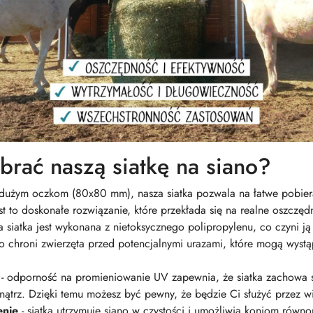
brać naszą siatkę na siano?
 dużym oczkom (80x80 mm), nasza siatka pozwala na łatwe pobiera
t to doskonałe rozwiązanie, które przekłada się na realne oszczęd
a siatka jest wykonana z nietoksycznego polipropylenu, co czyni j
chroni zwierzęta przed potencjalnymi urazami, które mogą wystąp
- odporność na promieniowanie UV zapewnia, że siatka zachowa 
ątrz. Dzięki temu możesz być pewny, że będzie Ci służyć przez wi
enie
- siatka utrzymuje siano w czystości i umożliwia koniom równo