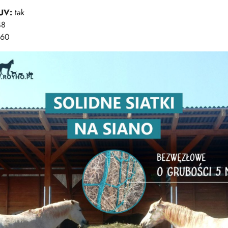
UV:
tak
48
 60