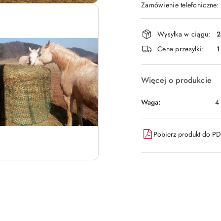
Zamówienie telefoniczne
Dostępność
Wysyłka w ciągu:
2
i
Cena przesyłki:
1
dostawa
Więcej o produkcie
Waga:
4
Pobierz produkt do P