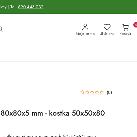
ety | Tel.
690 443 032
Moje konto
Ulubione
Koszyk
(0)
o 80x80x5 mm - kostka 50x50x80
ą siatkę na siano o wymiarach 50x50x80 cm z