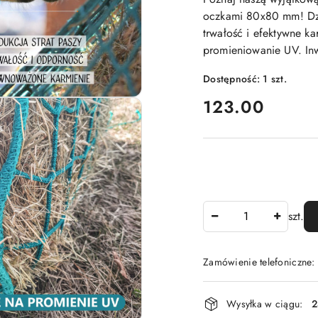
oczkami 80x80 mm! Dzi
trwałość i efektywne ka
promieniowanie UV. Inw
Dostępność:
1
szt.
cena:
123.00
Ilość
szt.
Zamówienie telefoniczne
Dostępność
Wysyłka w ciągu:
2
i