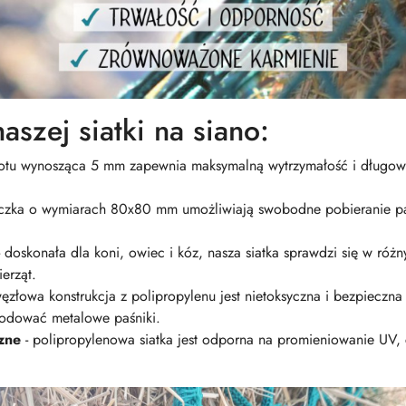
aszej siatki na siano:
lotu wynosząca 5 mm zapewnia maksymalną wytrzymałość i długo
czka o wymiarach 80x80 mm umożliwiają swobodne pobieranie pasz
.
 doskonała dla koni, owiec i kóz, nasza siatka sprawdzi się w róż
erząt.
ęzłowa konstrukcja z polipropylenu jest nietoksyczna i bezpieczna 
odować metalowe paśniki.
zne
- polipropylenowa siatka jest odporna na promieniowanie UV, 