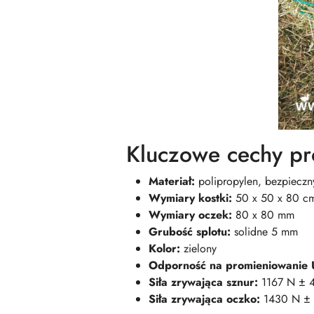
Kluczowe cechy pr
Materiał:
polipropylen, bezpieczny
Wymiary kostki:
50 x 50 x 80 c
Wymiary oczek:
80 x 80 mm
Grubość splotu:
solidne 5 mm
Kolor:
zielony
Odporność na promieniowanie 
Siła zrywająca sznur:
1167 N ± 
Siła zrywająca oczko:
1430 N ±