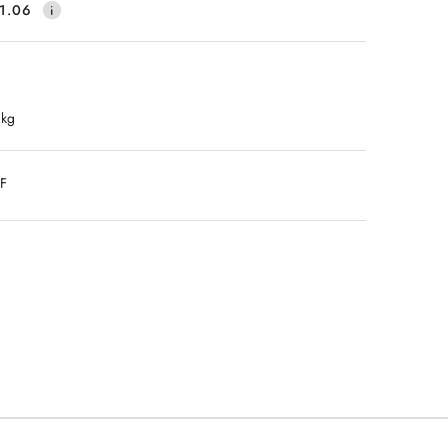
1.06
 kg
DF