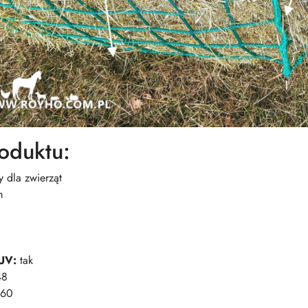
oduktu:
 dla zwierząt
m
UV:
tak
48
 60