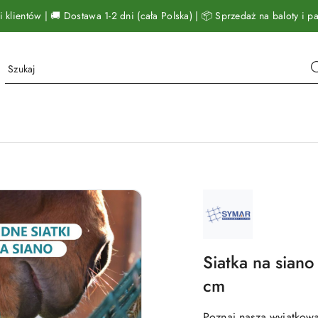
klientów | 🚚 Dostawa 1-2 dni (cała Polska) | 📦 Sprzedaż na baloty i pal
NAZWA
PRODUCENTA:
SYMAR
Siatka na sian
cm
Poznaj naszą wyjątkow