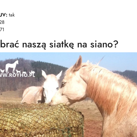
UV:
tak
28
71
brać naszą siatkę na siano?