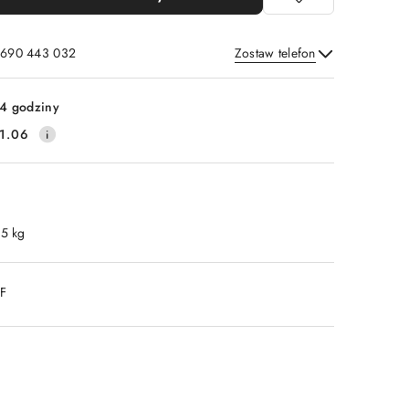
: 690 443 032
Zostaw telefon
Wyślij
4 godziny
1.06
.5 kg
DF