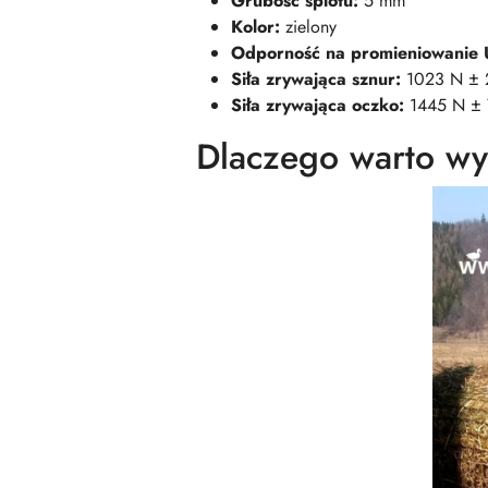
Grubość splotu:
5 mm
Kolor:
zielony
Odporność na promieniowanie 
Siła zrywająca sznur:
1023 N ± 
Siła zrywająca oczko:
1445 N ± 
Dlaczego warto wy