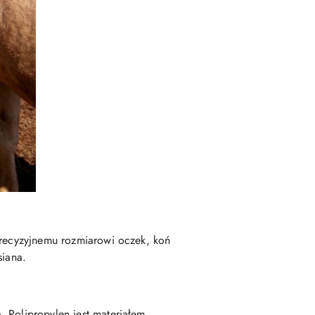
precyzyjnemu rozmiarowi oczek, koń
iana.
 Polipropylen jest materiałem