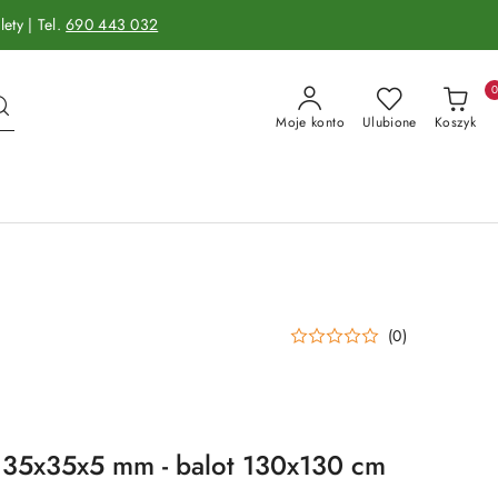
ety | Tel.
690 443 032
Moje konto
Ulubione
Koszyk
(0)
o 35x35x5 mm - balot 130x130 cm