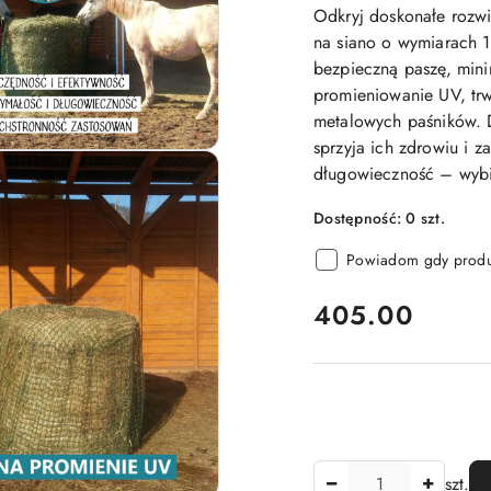
Odkryj doskonałe rozwi
na siano o wymiarach 
bezpieczną paszę, mini
promieniowanie UV, trwa
metalowych paśników. D
sprzyja ich zdrowiu i 
długowieczność – wybie
Dostępność:
0
szt.
Powiadom gdy produk
cena:
405.00
Ilość
szt.