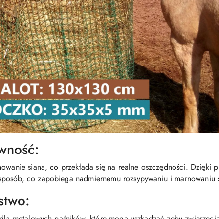
wność:
nowanie siana, co przekłada się na realne oszczędności. Dzięki 
sposób, co zapobiega nadmiernemu rozsypywaniu i marnowaniu s
stwo:
 dla metalowych paśników, które mogą uszkadzać zęby zwierzęcia.