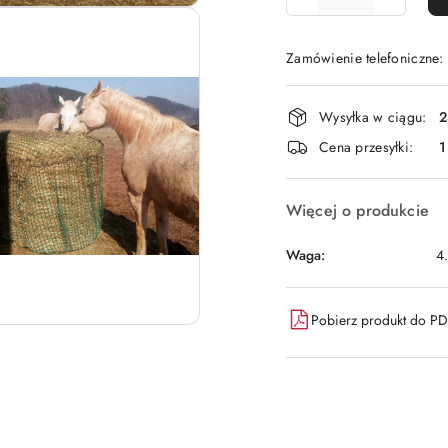
Zamówienie telefoniczne
Dostępność
Wysyłka w ciągu:
2
i
Cena przesyłki:
1
dostawa
Więcej o produkcie
Waga:
4
Pobierz produkt do P