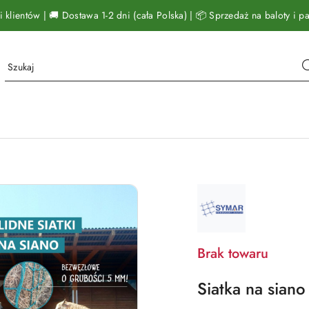
klientów | 🚚 Dostawa 1-2 dni (cała Polska) | 📦 Sprzedaż na baloty i pal
NAZWA
PRODUCENTA:
SYMAR
Brak towaru
Siatka na sian