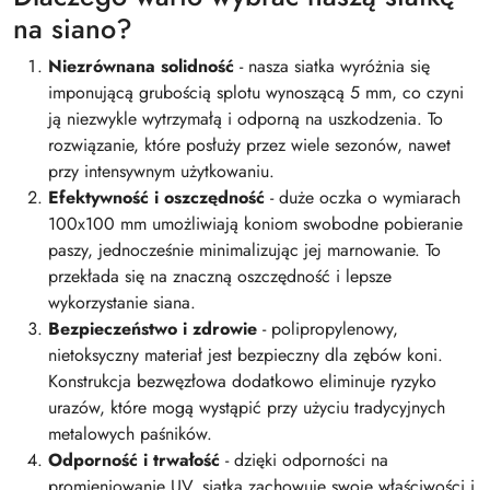
na siano?
Niezrównana solidność
- nasza siatka wyróżnia się
imponującą grubością splotu wynoszącą 5 mm, co czyni
ją niezwykle wytrzymałą i odporną na uszkodzenia. To
rozwiązanie, które posłuży przez wiele sezonów, nawet
przy intensywnym użytkowaniu.
Efektywność i oszczędność
- duże oczka o wymiarach
100x100 mm umożliwiają koniom swobodne pobieranie
paszy, jednocześnie minimalizując jej marnowanie. To
przekłada się na znaczną oszczędność i lepsze
wykorzystanie siana.
Bezpieczeństwo i zdrowie
- polipropylenowy,
nietoksyczny materiał jest bezpieczny dla zębów koni.
Konstrukcja bezwęzłowa dodatkowo eliminuje ryzyko
urazów, które mogą wystąpić przy użyciu tradycyjnych
metalowych paśników.
Odporność i trwałość
- dzięki odporności na
promieniowanie UV, siatka zachowuje swoje właściwości i