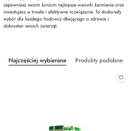
zapewniasz swoim koniom najlepsze warunki karmienia oraz
inwestujesz w trwałe i efektywne rozwiązanie. To doskonały
wybór dla każdego hodowcy dbającego o zdrowie i
dobrostan swoich zwierząt.
Produkty
Produkty
Najczęściej wybierane
Produkty podobne
Pomiń karuzelę produktów
o
o
statusie:
statusie: