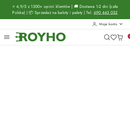
Przejdź do treści głównej
Przejdź do wyszukiwarki
Przejdź do moje konto
Przejdź do menu głównego
Przejdź do opisu produktu
Przejdź do stopki
⭐ 4,9/5 z 1300+ opinii klientów | 🚚 Dostawa 1-2 dni (cała
Polska) | 📦 Sprzedaż na baloty i palety | Tel.
690 443 032
Moje konto