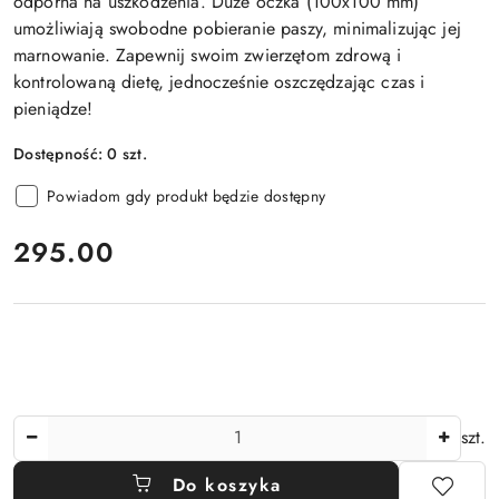
odporna na uszkodzenia. Duże oczka (100x100 mm)
umożliwiają swobodne pobieranie paszy, minimalizując jej
marnowanie. Zapewnij swoim zwierzętom zdrową i
kontrolowaną dietę, jednocześnie oszczędzając czas i
pieniądze!
Dostępność:
0
szt.
Powiadom gdy produkt będzie dostępny
cena:
295.00
Ilość
szt.
Do koszyka