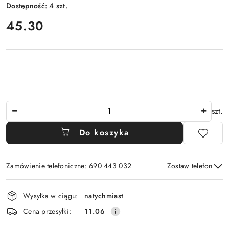
Dostępność:
4
szt.
cena:
45.30
Ilość
szt.
Do koszyka
Zamówienie telefoniczne: 690 443 032
Zostaw telefon
Dostępność
Wysyłka w ciągu:
natychmiast
i
Wyślij
Cena przesyłki:
11.06
dostawa