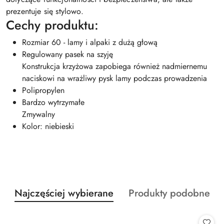
prezentuje się stylowo.
Cechy produktu:
Rozmiar 60 - lamy i alpaki z dużą głową
Regulowany pasek na szyję
Konstrukcja krzyżowa zapobiega również nadmiernemu
naciskowi na wrażliwy pysk lamy podczas prowadzenia
Polipropylen
Bardzo wytrzymałe
Zmywalny
Kolor: niebieski
Produkty
Produkty
Najczęściej wybierane
Produkty podobne
Pomiń karuzelę produktów
o
o
statusie:
statusie: