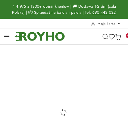
Przejdź do treści głównej
Przejdź do wyszukiwarki
Przejdź do moje konto
Przejdź do menu głównego
Przejdź do opisu produktu
Przejdź do stopki
⭐ 4,9/5 z 1300+ opinii klientów | 🚚 Dostawa 1-2 dni (cała
Polska) | 📦 Sprzedaż na baloty i palety | Tel.
690 443 032
Moje konto