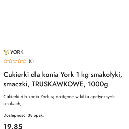
NAZWA
PRODUCENTA:
YORK
(0)
Cukierki dla konia York 1 kg smakołyki,
smaczki, TRUSKAWKOWE, 1000g
Cukierki dla konia York są dostępne w kilku apetycznych
smakach,
Dostępność:
38
opak.
cena:
19.85