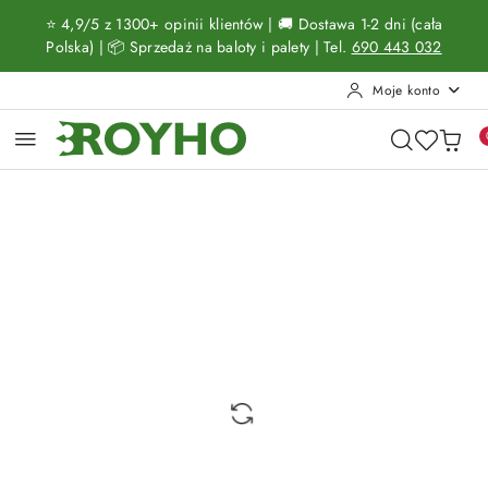
Przejdź do treści głównej
Przejdź do wyszukiwarki
Przejdź do moje konto
Przejdź do menu głównego
Przejdź do opisu produktu
Przejdź do stopki
⭐ 4,9/5 z 1300+ opinii klientów | 🚚 Dostawa 1-2 dni (cała
Polska) | 📦 Sprzedaż na baloty i palety | Tel.
690 443 032
Moje konto