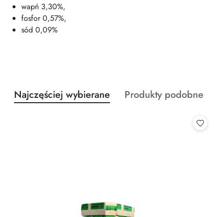
wapń 3,30%,
fosfor 0,57%,
sód 0,09%
Produkty
Produkty
Najczęściej wybierane
Produkty podobne
Pomiń karuzelę produktów
o
o
statusie:
statusie: