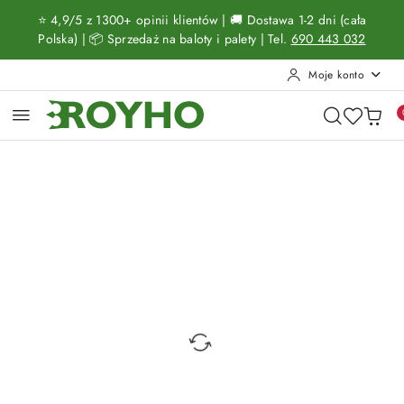
Przejdź do treści głównej
Przejdź do wyszukiwarki
Przejdź do moje konto
Przejdź do menu głównego
Przejdź do opisu produktu
Przejdź do stopki
⭐ 4,9/5 z 1300+ opinii klientów | 🚚 Dostawa 1-2 dni (cała
Polska) | 📦 Sprzedaż na baloty i palety | Tel.
690 443 032
Moje konto