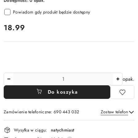
Dostępność:
0
opak.
Powiadom gdy produkt będzie dostępny
cena:
18.99
Ilość
opak.
Do koszyka
Zamówienie telefoniczne: 690 443 032
Zostaw telefon
Dostępność
Wysyłka w ciągu:
natychmiast
i