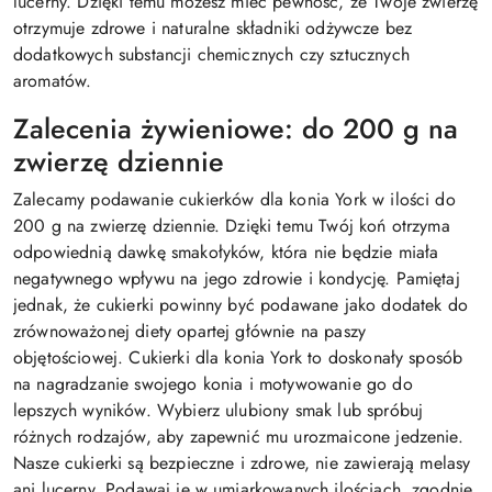
lucerny. Dzięki temu możesz mieć pewność, że Twoje zwierzę
otrzymuje zdrowe i naturalne składniki odżywcze bez
dodatkowych substancji chemicznych czy sztucznych
aromatów.
Zalecenia żywieniowe: do 200 g na
zwierzę dziennie
Zalecamy podawanie cukierków dla konia York w ilości do
200 g na zwierzę dziennie. Dzięki temu Twój koń otrzyma
odpowiednią dawkę smakołyków, która nie będzie miała
negatywnego wpływu na jego zdrowie i kondycję. Pamiętaj
jednak, że cukierki powinny być podawane jako dodatek do
zrównoważonej diety opartej głównie na paszy
objętościowej. Cukierki dla konia York to doskonały sposób
na nagradzanie swojego konia i motywowanie go do
lepszych wyników. Wybierz ulubiony smak lub spróbuj
różnych rodzajów, aby zapewnić mu urozmaicone jedzenie.
Nasze cukierki są bezpieczne i zdrowe, nie zawierają melasy
ani lucerny. Podawaj je w umiarkowanych ilościach, zgodnie