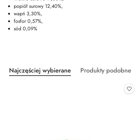
popiół surowy 12,40%,
wapń 3,30%,
fosfor 0,57%,
sód 0,09%
Produkty
Produkty
Najczęściej wybierane
Produkty podobne
Pomiń karuzelę produktów
o
o
statusie:
statusie: