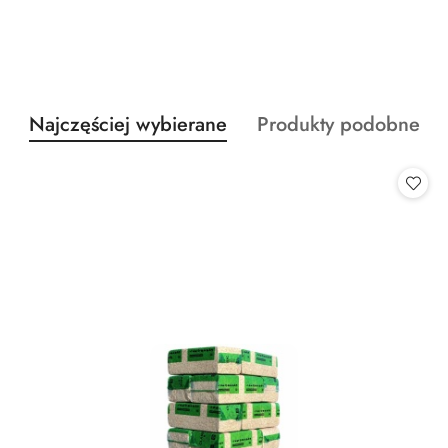
Produkty
Produkty
Najczęściej wybierane
Produkty podobne
Pomiń karuzelę produktów
o
o
statusie:
statusie: