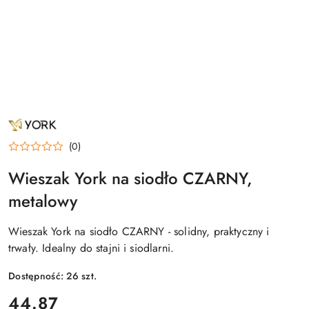
NAZWA
PRODUCENTA:
YORK
(0)
Wieszak York na siodło CZARNY,
metalowy
Wieszak York na siodło CZARNY - solidny, praktyczny i
trwały. Idealny do stajni i siodlarni.
Dostępność:
26
szt.
cena:
44.87