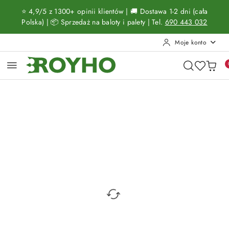
Przejdź do treści głównej
Przejdź do wyszukiwarki
Przejdź do moje konto
Przejdź do menu głównego
Przejdź do opisu produktu
Przejdź do stopki
⭐ 4,9/5 z 1300+ opinii klientów | 🚚 Dostawa 1-2 dni (cała
Polska) | 📦 Sprzedaż na baloty i palety | Tel.
690 443 032
Moje konto