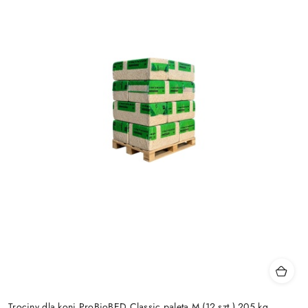
Trociny dla koni ProBioBED Classic paleta M (12 szt.) 205 kg