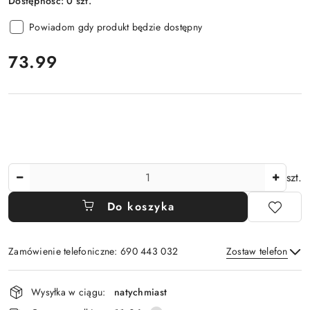
Dostępność:
0
szt.
Powiadom gdy produkt będzie dostępny
cena:
73.99
Ilość
szt.
Do koszyka
Zamówienie telefoniczne: 690 443 032
Zostaw telefon
Dostępność
Wysyłka w ciągu:
natychmiast
i