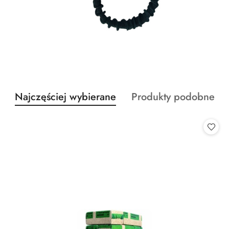
Produkty
Produkty
Najczęściej wybierane
Produkty podobne
Pomiń karuzelę produktów
o
o
statusie:
statusie: