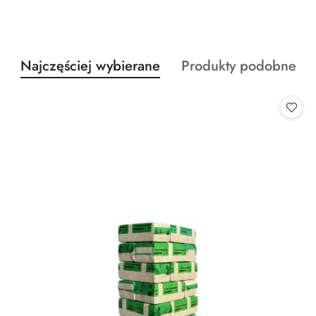
Produkty
Produkty
Najczęściej wybierane
Produkty podobne
Pomiń karuzelę produktów
o
o
statusie:
statusie: