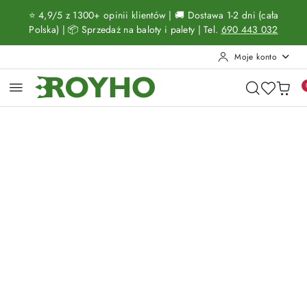
Przejdź do treści głównej
Przejdź do wyszukiwarki
Przejdź do moje konto
Przejdź do menu głównego
Przejdź do opisu produktu
Przejdź do stopki
⭐ 4,9/5 z 1300+ opinii klientów | 🚚 Dostawa 1-2 dni (cała
Polska) | 📦 Sprzedaż na baloty i palety | Tel.
690 443 032
Moje konto