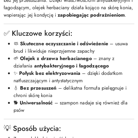
bez jej przesuszania. Dzięki właściwościom antybakteryjnym i
łagodzącym, olejek herbaciany działa kojąco na skórę konia,
wspierając jej kondycję i
zapobiegając podrażnieniom
.
✅ Kluczowe korzyści:
🧼
Skuteczne oczyszczanie i odświeżenie
– usuwa
brud i likwiduje nieprzyjemne zapachy
🌱
Olejek z drzewa herbacianego
– znany z
działania
antybakteryjnego i łagodzącego
✨
Połysk bez elektryzowania
– dzięki dodatkom
natłuszczającym i antystatycznym
💧
Bez przesuszeń
– delikatna formuła pielęgnuje i
chroni skórę konia
🐕
Uniwersalność
– szampon nadaje się również dla
psów
💡 Sposób użycia: