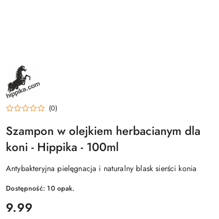
NAZWA
PRODUCENTA:
HIPPIKA
(0)
Szampon w olejkiem herbacianym dla
koni - Hippika - 100ml
Antybakteryjna pielęgnacja i naturalny blask sierści konia
Dostępność:
10
opak.
cena:
9.99