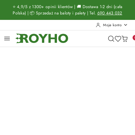
Przejdź do treści głównej
Przejdź do wyszukiwarki
Przejdź do moje konto
Przejdź do menu głównego
Przejdź do opisu produktu
Przejdź do stopki
⭐ 4,9/5 z 1300+ opinii klientów | 🚚 Dostawa 1-2 dni (cała
Polska) | 📦 Sprzedaż na baloty i palety | Tel.
690 443 032
Moje konto