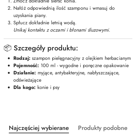
Zmocz dokładnie sierść konia.
Nałóż odpowiednią ilość szamponu i wmasuj do
uzyskania piany.
Spłucz dokładnie letnią wodą.
Unikaj kontaktu z oczami i błonami śluzowymi.
📦 Szczegóły produktu:
Rodzaj:
szampon pielęgnacyjny z olejkiem herbacianym
Pojemność:
100 ml - wygodne i poręczne opakowanie
Działanie:
myjące, antybakteryjne, nabłyszczające,
odświeżające
Dla kogo:
konie i psy
Produkty
Produkty
Najczęściej wybierane
Produkty podobne
Pomiń karuzelę produktów
o
o