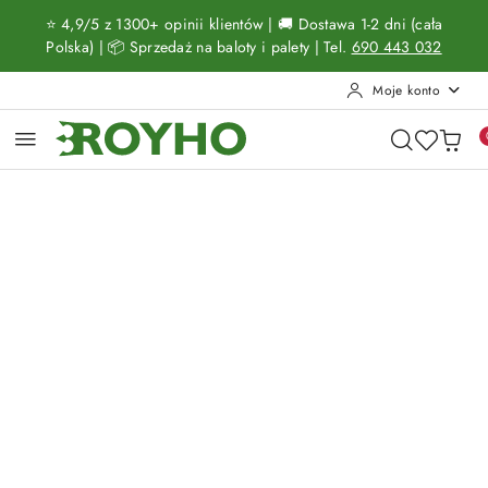
Przejdź do treści głównej
Przejdź do wyszukiwarki
Przejdź do moje konto
Przejdź do menu głównego
Przejdź do opisu produktu
Przejdź do stopki
⭐ 4,9/5 z 1300+ opinii klientów | 🚚 Dostawa 1-2 dni (cała
Polska) | 📦 Sprzedaż na baloty i palety | Tel.
690 443 032
Moje konto