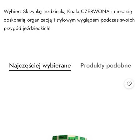
Wybierz Skrzynkę Jeździecką Koala CZERWONĄ i ciesz się
doskonałą organizacją i stylowym wyglądem podczas swoich
przygód jeździeckich!
Produkty
Produkty
Najczęściej wybierane
Produkty podobne
Pomiń karuzelę produktów
o
o
statusie:
statusie: