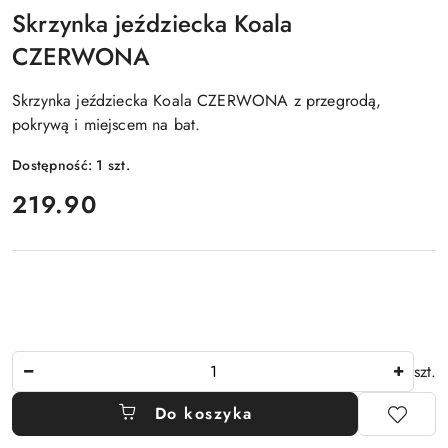
Skrzynka jeździecka Koala
CZERWONA
Skrzynka jeździecka Koala CZERWONA z przegrodą,
pokrywą i miejscem na bat.
Dostępność:
1
szt.
cena:
219.90
Ilość
szt.
Do koszyka