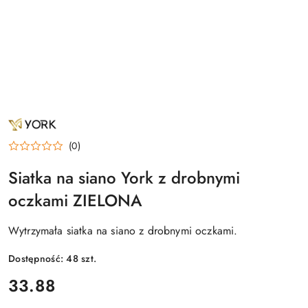
NAZWA
PRODUCENTA:
YORK
(0)
Siatka na siano York z drobnymi
oczkami ZIELONA
Wytrzymała siatka na siano z drobnymi oczkami.
Dostępność:
48
szt.
cena:
33.88