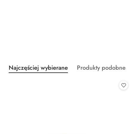
Produkty
Produkty
Najczęściej wybierane
Produkty podobne
Pomiń karuzelę produktów
o
o
statusie:
statusie: