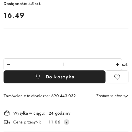
Dostępność:
45
szt.
cena:
16.49
Ilość
szt.
Do koszyka
Zamówienie telefoniczne: 690 443 032
Zostaw telefon
Dostępność
Wysyłka w ciągu:
24 godziny
i
Wyślij
Cena przesyłki:
11.06
dostawa