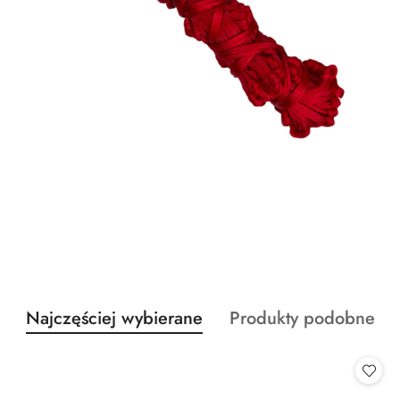
Produkty
Produkty
Najczęściej wybierane
Produkty podobne
Pomiń karuzelę produktów
o
o
statusie:
statusie: