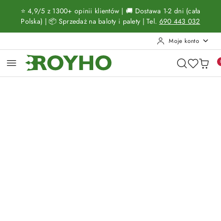
Przejdź do treści głównej
Przejdź do wyszukiwarki
Przejdź do moje konto
Przejdź do menu głównego
Przejdź do opisu produktu
Przejdź do stopki
⭐ 4,9/5 z 1300+ opinii klientów | 🚚 Dostawa 1-2 dni (cała
Polska) | 📦 Sprzedaż na baloty i palety | Tel.
690 443 032
Moje konto