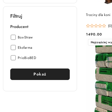
Trociny dla kon
Filtruj
(0
Producent
1490.00
Cena:
Producent:
Box-Straw
Najczęściej w
Producent:
Ekofarma
Producent:
PrioBioBED
Pokaż