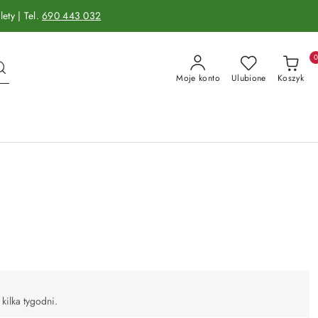
ety | Tel.
690 443 032
Moje konto
Ulubione
Koszyk
kilka tygodni.