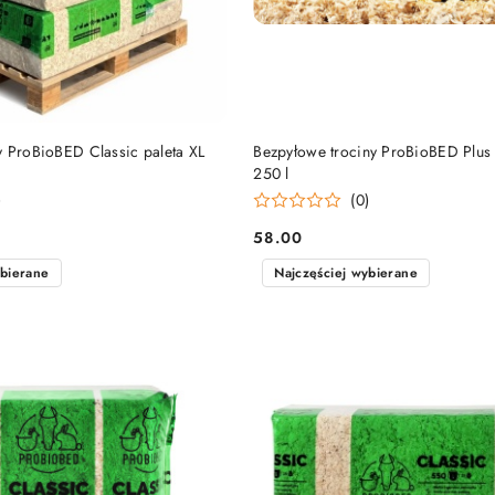
DO KOSZYKA
DO KOSZYKA
y ProBioBED Classic paleta XL
Bezpyłowe trociny ProBioBED Plus 
250 l
)
(0)
58.00
Cena:
ybierane
Najczęściej wybierane