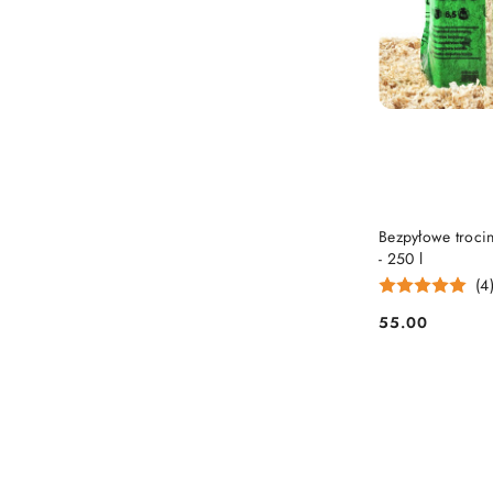
Bezpyłowe troci
- 250 l
(4
55.00
Cena: