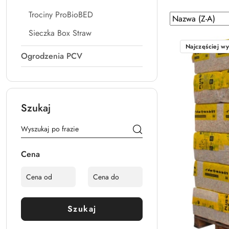
Trociny ProBioBED
Zastosowano
Sortuj
według
sortowanie:
Sieczka Box Straw
Nazwa
Najczęściej w
(Z-
Ogrodzenia PCV
A).
Szukaj
Cena
Szukaj