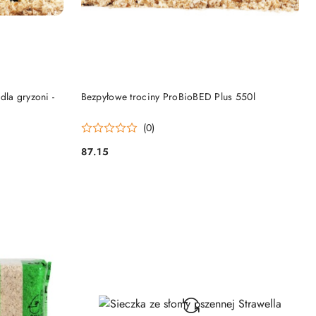
DO KOSZYKA
dla gryzoni -
Bezpyłowe trociny ProBioBED Plus 550l
(0)
87.15
Cena: