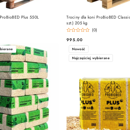
DO KOSZYKA
DO KOSZYKA
i ProBioBED Plus 550L
Trociny dla koni ProBioBED Classic
szt.) 205 kg
)
(0)
995.00
Cena:
ybierane
Nowość
Najczęściej wybierane