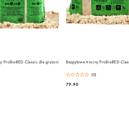
DO KOSZYKA
DO KOSZYKA
ny ProBioBED Classic dla gryzoni
Bezpyłowe trociny ProBioBED Clas
)
(0)
79.90
Cena: