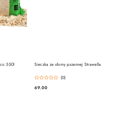
PRODUKT NIEDOSTĘPNY
sic 550l
Sieczka ze słomy pszennej Strawella
(0)
69.00
Cena: