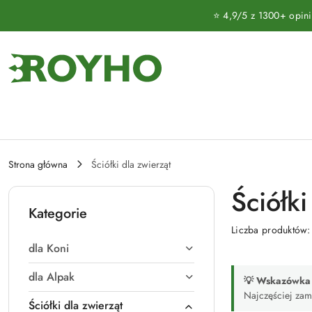
Przejdź do treści głównej
Przejdź do wyszukiwarki
Przejdź do moje konto
Przejdź do menu głównego
Przejdź do stopki
⭐ 4,9/5 z 1300+ opinii 
Strona główna
Ściółki dla zwierząt
Ściółki
Kategorie
Liczba produktów
dla Koni
dla Alpak
💡 Wskazówka d
Najczęściej zam
Ściółki dla zwierząt