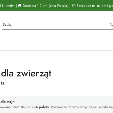
klientów | 🚚 Dostawa 1-2 dni (cała Polska) | 📦 Sprzedaż na baloty i pal
 dla zwierząt
:
12
la stajni:
awiane przez stajnie:
3-4 palety
. Pozwala to zabezpieczyć zapas ściółki na 