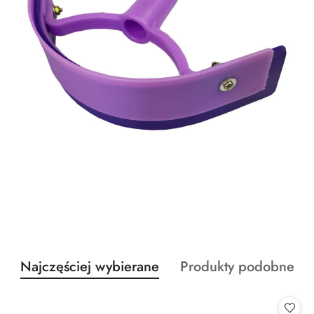
Produkty
Produkty
Najczęściej wybierane
Produkty podobne
Pomiń karuzelę produktów
o
o
statusie:
statusie: