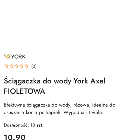
NAZWA
PRODUCENTA:
YORK
(0)
Ściągaczka do wody York Axel
FIOLETOWA
Efektywna ściągaczka do wody, różowa, idealna do
osuszania konia po kąpieli. Wygodna i trwała.
Dostępność:
10
szt.
cena:
10.90