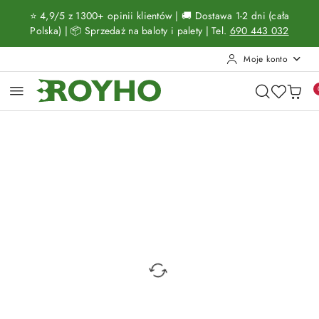
Przejdź do treści głównej
Przejdź do wyszukiwarki
Przejdź do moje konto
Przejdź do menu głównego
Przejdź do opisu produktu
Przejdź do stopki
⭐ 4,9/5 z 1300+ opinii klientów | 🚚 Dostawa 1-2 dni (cała
Polska) | 📦 Sprzedaż na baloty i palety | Tel.
690 443 032
Moje konto