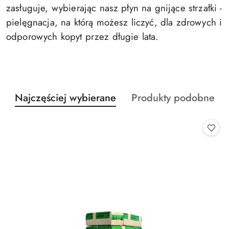
zasługuje, wybierając nasz płyn na gnijące strzałki -
pielęgnacja, na którą możesz liczyć, dla zdrowych i
odporowych kopyt przez długie lata.
Produkty
Produkty
Najczęściej wybierane
Produkty podobne
Pomiń karuzelę produktów
o
o
statusie:
statusie: