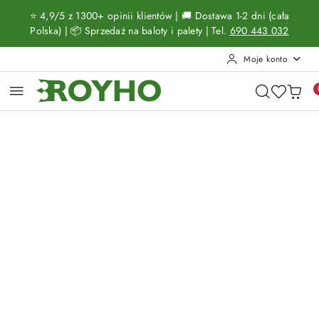
Przejdź do treści głównej
Przejdź do wyszukiwarki
Przejdź do moje konto
Przejdź do menu głównego
Przejdź do opisu produktu
Przejdź do stopki
⭐ 4,9/5 z 1300+ opinii klientów | 🚚 Dostawa 1-2 dni (cała
Polska) | 📦 Sprzedaż na baloty i palety | Tel.
690 443 032
Moje konto