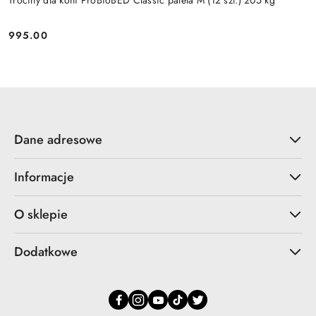
Trociny dla koni ProBioBED Classic paleta M (12 szt.) 205 kg
995.00
Cena:
Dane adresowe
Informacje
O sklepie
Dodatkowe