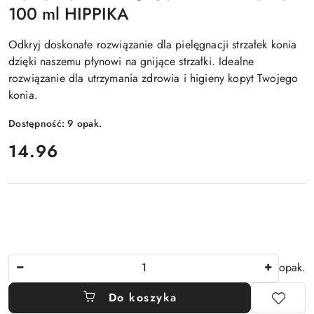
100 ml HIPPIKA
Odkryj doskonałe rozwiązanie dla pielęgnacji strzałek konia
dzięki naszemu płynowi na gnijące strzałki. Idealne
rozwiązanie dla utrzymania zdrowia i higieny kopyt Twojego
konia.
Dostępność:
9
opak.
cena:
14.96
Ilość
opak.
Do koszyka