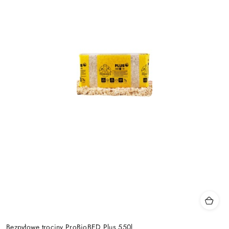
Bezpyłowe trociny ProBioBED Plus 550l