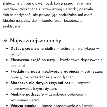
skutecznie chroni głowę i pysk konia przed natrętnymi
owadami. Wykonana z przewiewnej siateczki, pozwala
skórze oddychać, nie powodując podrażnień ani otarć.
Idealna na pastwisko – komfortowa, bezpieczna i
praktyczna.
🔹 Najważniejsze cechy:
Duża, przewiewna siatka
– ochrona i wentylacja w
jednym
Elastyczna część na uszy
– komfortowe dopasowanie
bez ucisku
Frędzle na nos z możliwością odpięcia
– odstraszają
owady, nie przeszkadzają w oddychaniu
Siateczka nie dotyka rzęs ani oczu
– sztywna,
uformowana, trzyma dystans
Miękkie podszycie
– zapobiega obtarciom i
wycieraniu sierści
Wszyta gumka
– lepsze dopasowanie do kształtu