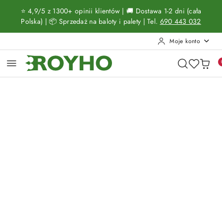
Przejdź do treści głównej
Przejdź do wyszukiwarki
Przejdź do moje konto
Przejdź do menu głównego
Przejdź do opisu produktu
Przejdź do stopki
⭐ 4,9/5 z 1300+ opinii klientów | 🚚 Dostawa 1-2 dni (cała
Polska) | 📦 Sprzedaż na baloty i palety | Tel.
690 443 032
Moje konto