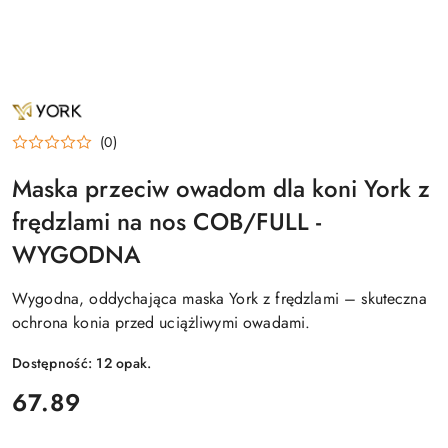
NAZWA
PRODUCENTA:
YORK
(0)
Maska przeciw owadom dla koni York z
frędzlami na nos COB/FULL -
WYGODNA
Wygodna, oddychająca maska York z frędzlami – skuteczna
ochrona konia przed uciążliwymi owadami.
Dostępność:
12
opak.
cena:
67.89