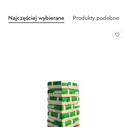
Produkty
Produkty
Najczęściej wybierane
Produkty podobne
Pomiń karuzelę produktów
o
o
statusie:
statusie: