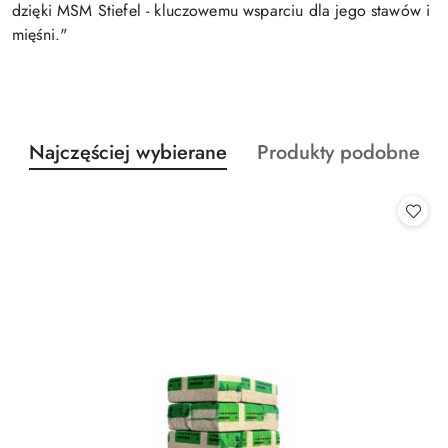
dzięki MSM Stiefel - kluczowemu wsparciu dla jego stawów i
mięśni."
Produkty
Produkty
Najczęściej wybierane
Produkty podobne
Pomiń karuzelę produktów
o
o
statusie:
statusie: