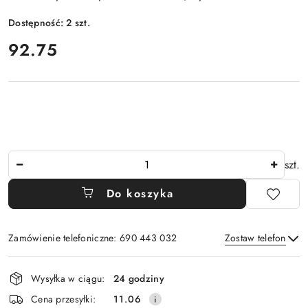
Dostępność:
2
szt.
cena:
92.75
Ilość
szt.
Do koszyka
Zamówienie telefoniczne: 690 443 032
Zostaw telefon
Dostępność
Wysyłka w ciągu:
24 godziny
i
Wyślij
Cena przesyłki:
11.06
dostawa