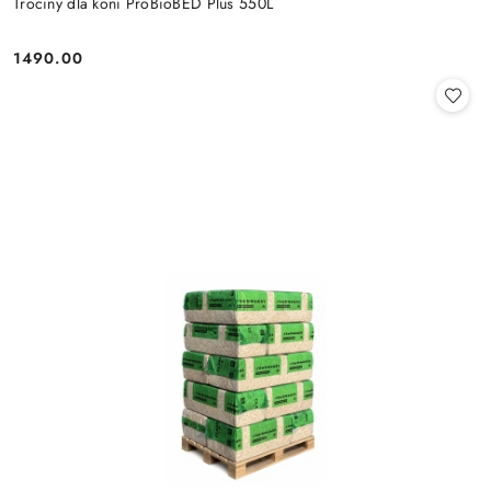
Trociny dla koni ProBioBED Plus 550L
1490.00
Cena: