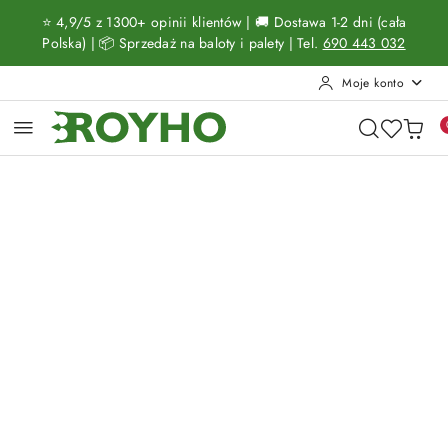
Przejdź do treści głównej
Przejdź do wyszukiwarki
Przejdź do moje konto
Przejdź do menu głównego
Przejdź do opisu produktu
Przejdź do stopki
⭐ 4,9/5 z 1300+ opinii klientów | 🚚 Dostawa 1-2 dni (cała
Polska) | 📦 Sprzedaż na baloty i palety | Tel.
690 443 032
Moje konto