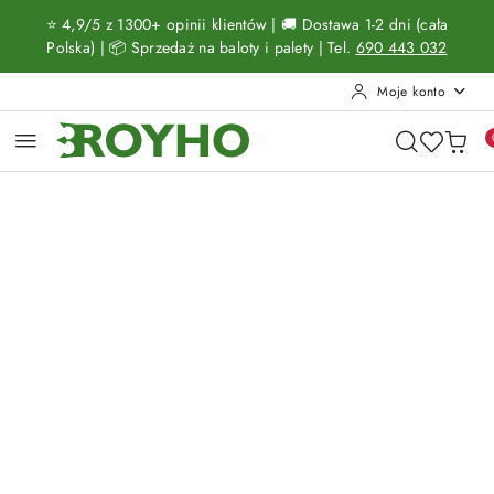
Przejdź do treści głównej
Przejdź do wyszukiwarki
Przejdź do moje konto
Przejdź do menu głównego
Przejdź do opisu produktu
Przejdź do stopki
⭐ 4,9/5 z 1300+ opinii klientów | 🚚 Dostawa 1-2 dni (cała
Polska) | 📦 Sprzedaż na baloty i palety | Tel.
690 443 032
Moje konto