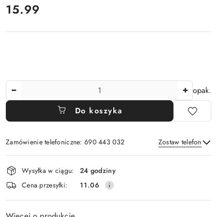
cena:
15.99
Ilość
opak.
Do koszyka
Zamówienie telefoniczne: 690 443 032
Zostaw telefon
Dostępność
Wysyłka w ciągu:
24 godziny
i
Wyślij
Cena przesyłki:
11.06
dostawa
Więcej o produkcie