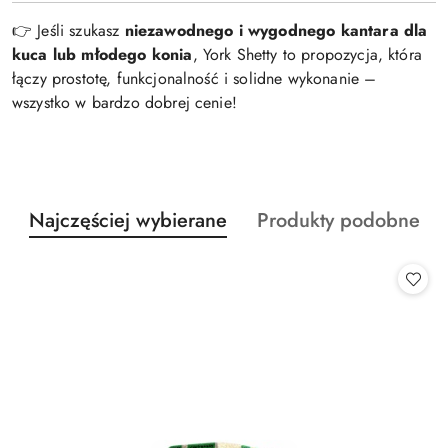
👉 Jeśli szukasz
niezawodnego i wygodnego kantara dla
kuca lub młodego konia
, York Shetty to propozycja, która
łączy prostotę, funkcjonalność i solidne wykonanie –
wszystko w bardzo dobrej cenie!
Produkty
Produkty
Najczęściej wybierane
Produkty podobne
Pomiń karuzelę produktów
o
o
statusie:
statusie: