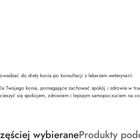
adzać do diety konia po konsultacji z lekarzem weterynarii.
 Twojego konia, pomagające zachować spokój i zdrowie w trudn
 cieszyć się spokojem, zdrowiem i lepszym samopoczuciem na co
ukty
Produkty
zęściej wybierane
Produkty pod