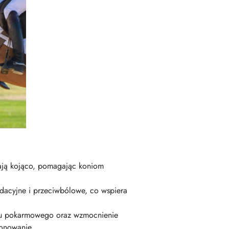
ałają kojąco, pomagając koniom
ydacyjne i przeciwbólowe, co wspiera
odu pokarmowego oraz wzmocnienie
jonowanie.