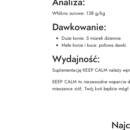
Analiza:
Włókno surowe: 138 g/kg
Dawkowanie:
Duże konie: 5 miarek dziennie
Małe konie i kuce: połowa dawki
Wydajność:
Suplementację KEEP CALM należy wprow
KEEP CALM to niezawodne wsparcie dla
mieszance ziół, Twój koń będzie mógł
Prod
Najc
Pomiń karuzelę produktów