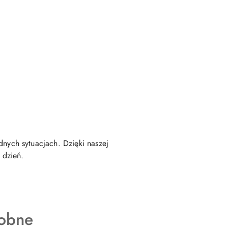
ych sytuacjach. Dzięki naszej
 dzień.
obne