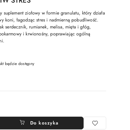
CIW STRES
 suplement ziołowy w formie granulatu, który działa
y koni, łagodząc stres i nadmierną pobudliwość.
jak serdecznik, rumianek, melisa, mięta i głóg,
 pokarmowy i krwionośny, poprawiając ogólną
ni.
t będzie dostępny
Do koszyka