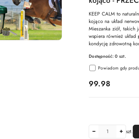
kojąco - PRZE
KEEP CALM to naturalny
kojąco na układ nerwow
Mieszanka ziół, takich 
wspiera również układ
kondycję zdrowotną ko
Dostępność:
0
szt.
Powiadom gdy produk
cena:
99.98
Ilość
szt.