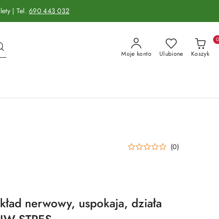
ety | Tel.
690 443 032
Moje konto
Ulubione
Koszyk
(0)
ład nerwowy, uspokaja, działa