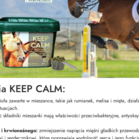
nia KEEP CALM:
ioła zawarte w mieszance, takie jak rumianek, melisa i mięta, dzi
tuacjach.
:
składniki mieszanki mają właściwości przeciwbakteryjne, antyoks
i krwionośnego:
zmniejszenie napięcia mięśni gładkich przew
i i serdecznikowi, które poprawiają wydolność serca i jego funkc