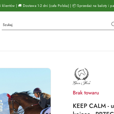
klientów | 🚚 Dostawa 1-2 dni (cała Polska) | 📦 Sprzedaż na baloty i pal
NAZWA
PRODUCENTA:
GREEN
HORSE
Brak towaru
KEEP CALM - uk