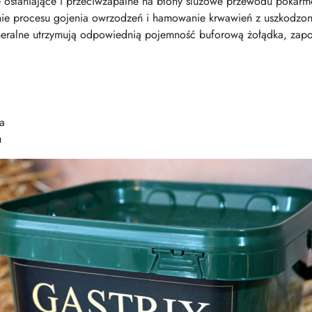
e osłaniające i przeciwzapalne na błony śluzowe przewodu pokar
ie procesu gojenia owrzodzeń i hamowanie krwawień z uszkodzo
neralne utrzymują odpowiednią pojemność buforową żołądka, zap
a
u