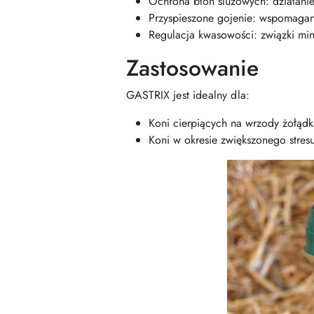
Ochrona błon śluzowych: działani
Przyspieszone gojenie: wspomagan
Regulacja kwasowości: związki mi
Zastosowanie
GASTRIX jest idealny dla:
Koni cierpiących na wrzody żołądk
Koni w okresie zwiększonego stres