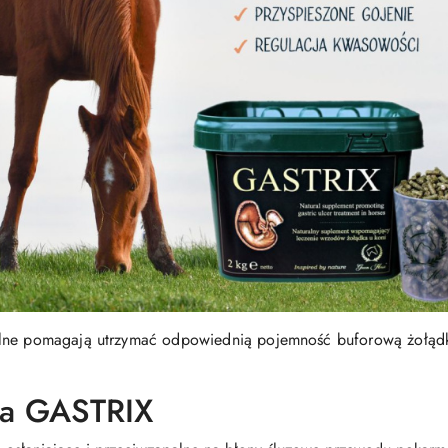
alne pomagają utrzymać odpowiednią pojemność buforową żołądk
ia GASTRIX