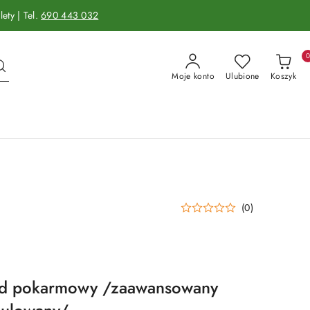
ety | Tel.
690 443 032
Moje konto
Ulubione
Koszyk
(0)
ad pokarmowy /zaawansowany