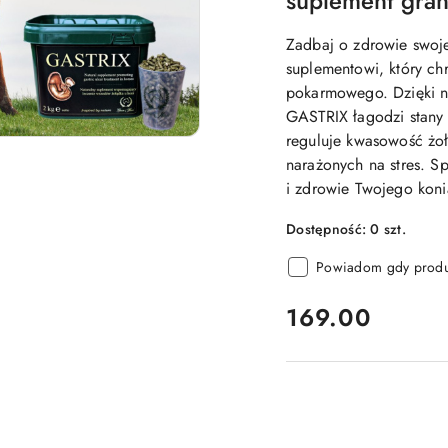
suplement gra
Zadbaj o zdrowie swoj
suplementowi, który ch
pokarmowego. Dzięki n
GASTRIX łagodzi stany 
reguluje kwasowość żoł
narażonych na stres. S
i zdrowie Twojego koni
Dostępność:
0
szt.
Powiadom gdy produk
cena:
169.00