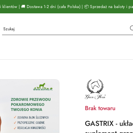
klientów | 🚚 Dostawa 1-2 dni (cała Polska) | 📦 Sprzedaż na baloty i pal
NAZWA
PRODUCENTA:
GREEN
HORSE
Brak towaru
GASTRIX - ukł