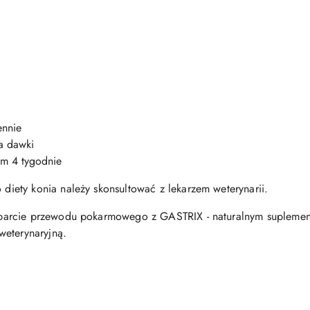
ennie
wa dawki
um 4 tygodnie
iety konia należy skonsultować z lekarzem weterynarii.
arcie przewodu pokarmowego z GASTRIX - naturalnym suplemente
weterynaryjną.