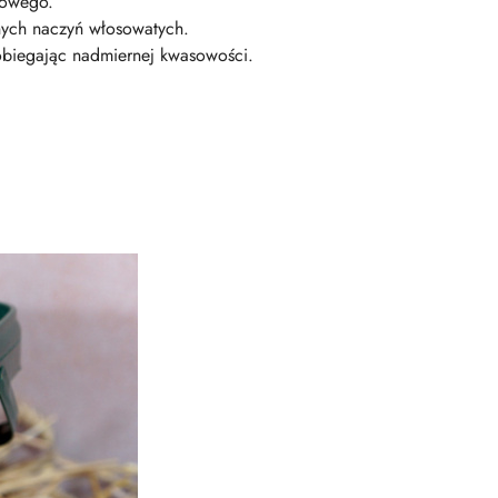
mowego.
nych naczyń włosowatych.
obiegając nadmiernej kwasowości.