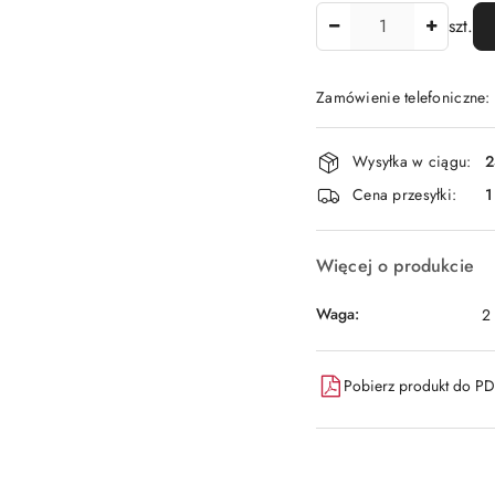
Ilość
szt.
Zamówienie telefoniczne
Dostępność
Wysyłka w ciągu:
2
i
Cena przesyłki:
1
dostawa
Więcej o produkcie
Waga:
2
Pobierz produkt do P