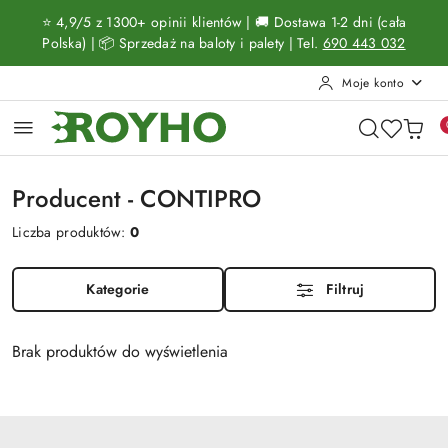
Przejdź do treści głównej
Przejdź do wyszukiwarki
Przejdź do moje konto
Przejdź do menu głównego
Przejdź do stopki
⭐ 4,9/5 z 1300+ opinii klientów | 🚚 Dostawa 1-2 dni (cała
Polska) | 📦 Sprzedaż na baloty i palety | Tel.
690 443 032
Moje konto
Producent - CONTIPRO
Liczba produktów:
0
Kategorie
Filtruj
Brak produktów do wyświetlenia